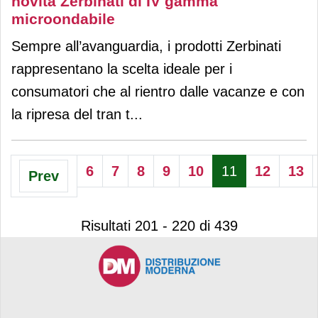
novità Zerbinati di IV gamma
microondabile
Sempre all’avanguardia, i prodotti Zerbinati
rappresentano la scelta ideale per i
consumatori che al rientro dalle vacanze e con
la ripresa del tran t
...
6
7
8
9
10
11
12
13
Prev
Risultati 201 - 220 di 439