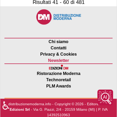
Risultati 41 - 60 di 481
Chi siamo
Contatti
Privacy & Cookies
Newsletter
Ristorazione Moderna
Technoretail
PLM Awards
♿
distribuzionemoderna.info - Copyright © 2026 - Editore:
Edra
Edizioni Srl
- Via G. Piazzi, 2/4 - 20159 Milano (MI) | P. IVA
14392510963