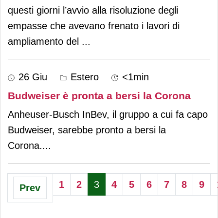
questi giorni l’avvio alla risoluzione degli
empasse che avevano frenato i lavori di
ampliamento del
...
26 Giu
Estero
<1min
Budweiser è pronta a bersi la Corona
Anheuser-Busch InBev, il gruppo a cui fa capo
Budweiser, sarebbe pronto a bersi la
Corona.
...
1
2
3
4
5
6
7
8
9
Prev