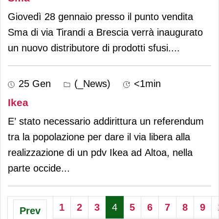
Giovedì 28 gennaio presso il punto vendita
Sma di via Tirandi a Brescia verrà inaugurato
un nuovo distributore di prodotti sfusi.
...
25 Gen
(_News)
<1min
Ikea
E’ stato necessario addirittura un referendum
tra la popolazione per dare il via libera alla
realizzazione di un pdv Ikea ad Altoa, nella
parte occide
...
1
2
3
4
5
6
7
8
9
Prev