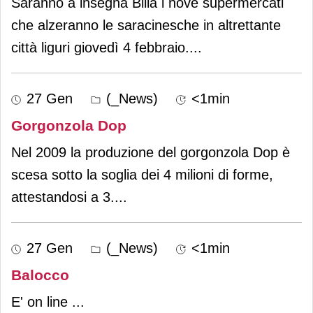
Saranno a insegna Billa i nove supermercati
che alzeranno le saracinesche in altrettante
città liguri giovedì 4 febbraio.
...
27 Gen
(_News)
<1min
Gorgonzola Dop
Nel 2009 la produzione del gorgonzola Dop è
scesa sotto la soglia dei 4 milioni di forme,
attestandosi a 3.
...
27 Gen
(_News)
<1min
Balocco
E' on line
...