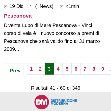
19 Dic
(_News)
<1min
Pescanova
Diventa Lupo di Mare Pescanova - Vinci il
corso di vela è il nuovo concorso a premi di
Pescanova che sarà valido fino al 31 marzo
2009.
...
1
2
3
4
5
6
7
8
9
Prev
Risultati 41 - 60 di 346