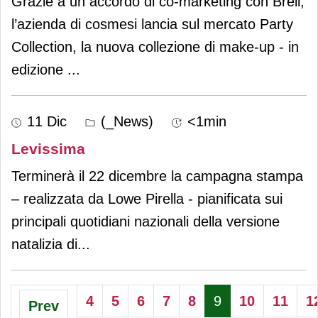
Grazie a un accordo di co-marketing con Breil,
l’azienda di cosmesi lancia sul mercato Party
Collection, la nuova collezione di make-up - in
edizione
...
11 Dic
(_News)
<1min
Levissima
Terminerà il 22 dicembre la campagna stampa
– realizzata da Lowe Pirella - pianificata sui
principali quotidiani nazionali della versione
natalizia di
...
4
5
6
7
8
9
10
11
1
Prev