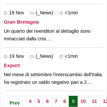
19 Nov
(_News)
<1min
Gran Bretagna
Un quarto dei rivenditori al dettaglio sono
minacciati dalla crisi.
...
19 Nov
(_News)
<1min
Export
Nel mese di settembre l’interscambio dell’Italia
ha registrato un saldo negativo pari a 2.
...
4
5
6
7
8
9
10
11
1
Prev