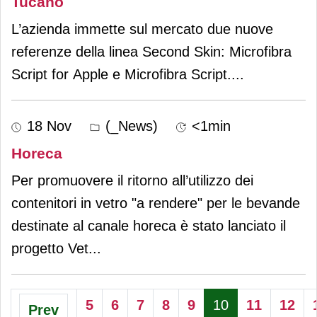
Tucano
L’azienda immette sul mercato due nuove
referenze della linea Second Skin: Microfibra
Script for Apple e Microfibra Script.
...
18 Nov
(_News)
<1min
Horeca
Per promuovere il ritorno all’utilizzo dei
contenitori in vetro "a rendere" per le bevande
destinate al canale horeca è stato lanciato il
progetto Vet
...
5
6
7
8
9
10
11
12
Prev