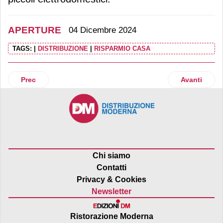
APERTURE
04 Dicembre 2024
TAGS:
|
DISTRIBUZIONE
|
RISPARMIO CASA
Articolo precedente: In’s Mercato si espande in Toscana e
Articolo su
Prec
Avanti
Chi siamo
Contatti
Privacy & Cookies
Newsletter
Ristorazione Moderna