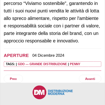
percorso “Viviamo sostenibile”, garantendo in
tutti i suoi nuovi punti vendita le attività di lotta
allo spreco alimentare, rispetto per l’ambiente
e responsabilità sociale con i partner di valore,
parte integrante della storia del brand, con un
approccio responsabile e innovativo.
APERTURE
04 Dicembre 2024
TAGS:
|
GDO — GRANDE DISTRIBUZIONE
|
PENNY
Articolo precedente: Risparmio Casa: un nuovo punto vend
Articolo suc
Prec
Avanti