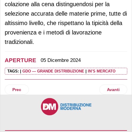
colazione alla cena distinguendosi per la
selezione accurata delle materie prime, tutte di
altissimo livello, che rispettano la tipicità della
provenienza e i metodi di lavorazione
tradizionali.
APERTURE
05 Dicembre 2024
TAGS:
|
GDO — GRANDE DISTRIBUZIONE
|
IN’S MERCATO
Articolo precedente: Mondadori Store apre una nuova librer
Articolo su
Prec
Avanti