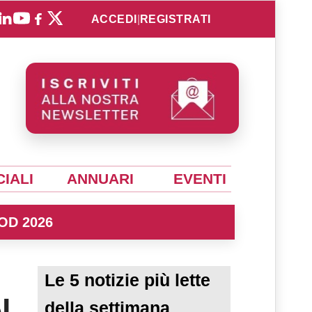
ACCEDI
|
REGISTRATI
IALI
ANNUARI
EVENTI
OD 2026
Le 5 notizie più lette
l
della settimana