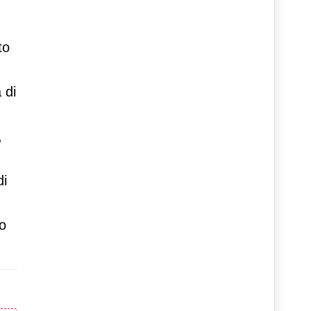
to
 di
,
di
o