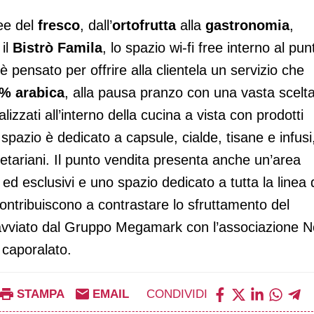
ree del
fresco
, dall’
ortofrutta
alla
gastronomia
,
 il
Bistrò Famila
, lo spazio wi-fi free interno al pun
è pensato per offrire alla clientela un servizio che
0% arabica
, alla pausa pranzo con una vasta scelta
lizzati all’interno della cucina a vista con prodotti
 spazio è dedicato a capsule, cialde, tisane e infusi
egetariani. Il punto vendita presenta anche un’area
i ed esclusivi e uno spazio dedicato a tutta la linea 
ontribuiscono a contrastare lo sfruttamento del
o avviato dal Gruppo Megamark con l’associazione N
l caporalato.
STAMPA
EMAIL
CONDIVIDI