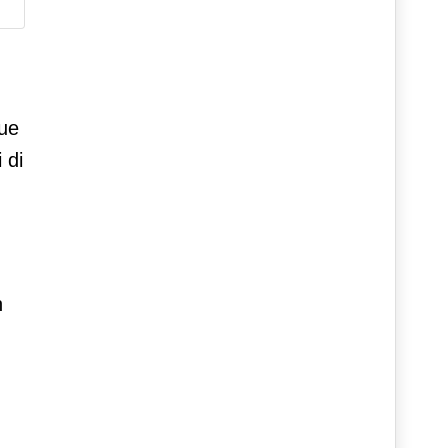
que
 di
n