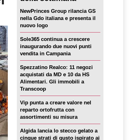
NewPrinces Group rilancia GS
nella Gdo italiana e presenta il
nuovo logo
Sole365 continua a crescere
inaugurando due nuovi punti
vendita in Campania
Spezzatino Realco: 11 negozi
acquistati da MD e 10 da HS
Alimentari. Gli immobili a
Transcoop
Vip punta a creare valore nel
reparto ortofrutta con
assortimenti su misura
Algida lancia lo stecco gelato a
cinque strati di gusto ispirato ai