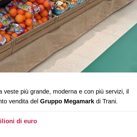
ta si rinnova: 4 milioni di investimento
na veste più grande, moderna e con più servizi, il
unto vendita del
Gruppo Megamark
di Trani.
lioni di euro