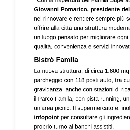
“
Con la riapertura del Famila Superst
Giovanni Pomarico, presidente d
nel rinnovare e rendere sempre più so
offrire alla città una struttura moder
un luogo pensato per migliorare ogni g
qualità, convenienza e servizi innovati
Bistrò Famila
La nuova struttura, di circa 1.600 mq 
parcheggio con 118 posti auto, tra cui
gravidanza, anche con stazioni di rica
il Parco Famila, con pista running,
un’area picnic. Il supermercato è, ino
infopoint
per consultare gli ingredient
proprio turno ai banchi assistiti.