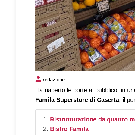
Il Famila Superstore di Caser
redazione
del Gruppo Megamark
Ha riaperto le porte al pubblico, in u
Famila Superstore di Caserta
, il p
Ristrutturazione da quattro mi
Bistrò Famila