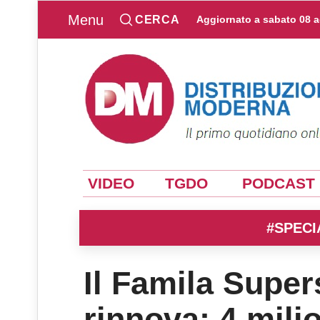
Menu
CERCA
Aggiornato a
sabato 08 
VIDEO
TGDO
PODCAST
#SPECI
Il Famila Super
rinnova: 4 mili