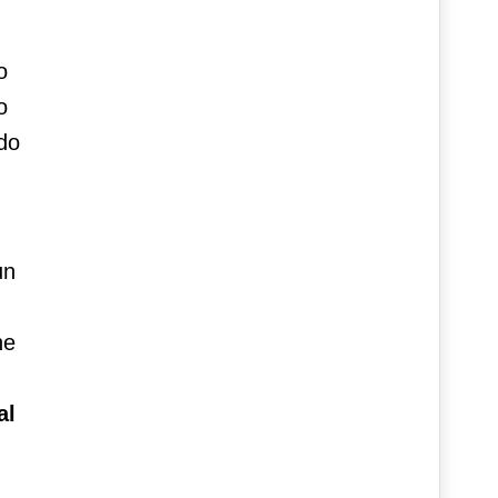
o
o
ndo
un
he
al