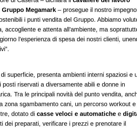
ore di Caserta – dichiara il
cavaliere del lavoro
el Gruppo Megamark
– prosegue il nostro impegno
stenibili i punti vendita del Gruppo. Abbiamo volut
na, accogliente e attenta all’ambiente, ma soprattutt
iorno l’esperienza di spesa dei nostri clienti, une
vi”.
di superficie, presenta ambienti interni spaziosi e 
 posti riservati a diversamente abili e donne in
rica. Tra le principali novità del punto vendita, anc
 una zona sgambamento cani, un percorso workout e
ltre, dotato di
casse veloci e automatiche
e
digit
i dei preparati, verificare i prezzi e prenotare il