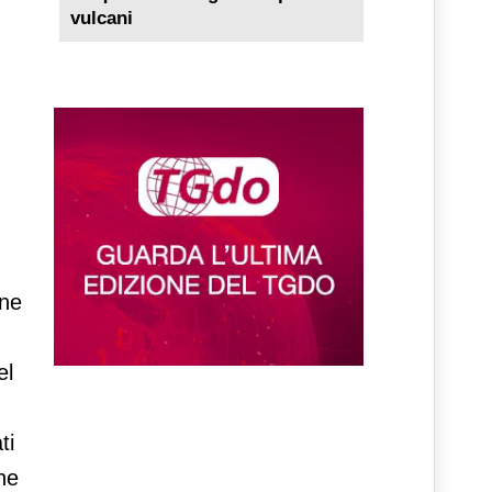
vulcani
one
el
ti
ne