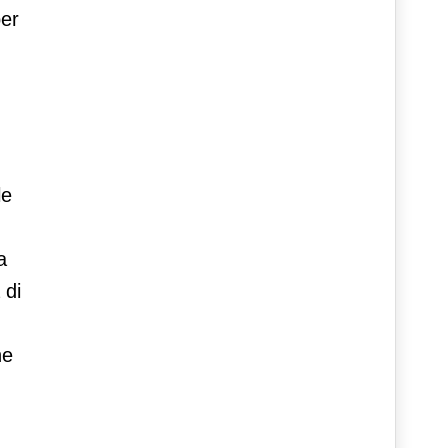
per
le
a
 di
ne