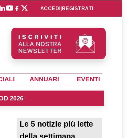
ACCEDI
|
REGISTRATI
IALI
ANNUARI
EVENTI
OD 2026
Le 5 notizie più lette
della settimana