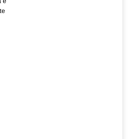
à e
te