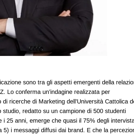
uidano le scelte della Gen Z
cazione sono tra gli aspetti emergenti della relazi
 Z. Lo conferma un’indagine realizzata per
 di ricerche di Marketing dell’Università Cattolica d
 studio, redatto su un campione di 500 studenti
e i 25 anni, emerge che quasi il 75% degli intervista
a 5) i messaggi diffusi dai brand. E che la percezio