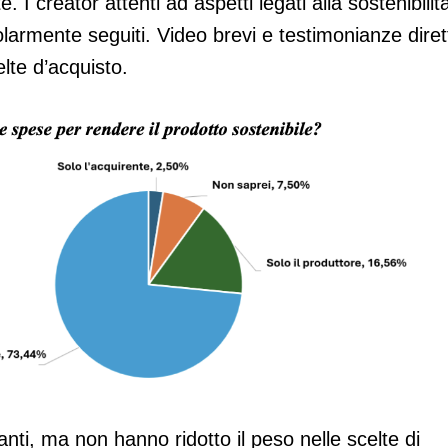
 I creator attenti ad aspetti legati alla sostenibilit
armente seguiti. Video brevi e testimonianze diret
elte d’acquisto.
anti, ma non hanno ridotto il peso nelle scelte di