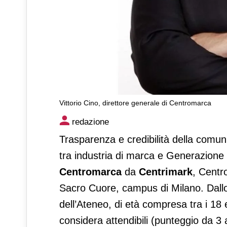
Vittorio Cino, direttore generale di Centromarca
Sostenibilità e trasparenza g
redazione
Trasparenza e credibilità della comuni
tra industria di marca e Generazione
Centromarca
da
Centrimark
, Centro
Sacro Cuore, campus di Milano. Dallo
dell’Ateneo, di età compresa tra i 18 
considera attendibili (punteggio da 3 