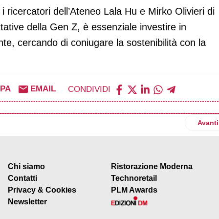
i ricercatori dell’Ateneo Lala Hu e Mirko Olivieri di
ative della Gen Z, è essenziale investire in
te, cercando di coniugare la sostenibilità con la
PA
EMAIL
CONDIVIDI
 carrello oltre la barriera psicologica del 2%
Artico
Avanti
Chi siamo
Ristorazione Moderna
Contatti
Technoretail
Privacy & Cookies
PLM Awards
Newsletter