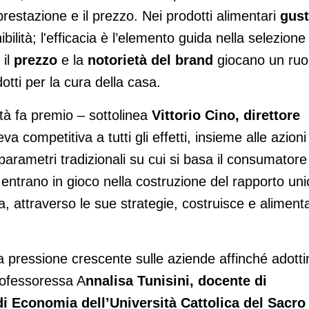
 prestazione e il prezzo. Nei prodotti alimentari
gus
ilità; l'efficacia è l’elemento guida nella selezione
 il
prezzo
e la
notorietà del brand
giocano un ruo
tti per la cura della casa.
ità fa premio – sottolinea
Vittorio Cino, direttore
va competitiva a tutti gli effetti, insieme alle azioni
i parametri tradizionali su cui si basa il consumatore
i entrano in gioco nella costruzione del rapporto uni
ca, attraverso le sue strategie, costruisce e aliment
 pressione crescente sulle aziende affinché adotti
professoressa A
nnalisa Tunisini, docente di
i Economia dell’Università Cattolica del Sacro