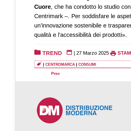
Cuore
, che ha condotto lo studio con 
Centrimark –. Per soddisfare le aspett
un’innovazione sostenibile e trasparen
qualità e l’accessibilità dei prodotti».
TREND
|
27 Marzo 2025
STAM
|
CENTROMARCA
|
CONSUMI
Articolo precedente: A marzo i prezzi nel
Prec