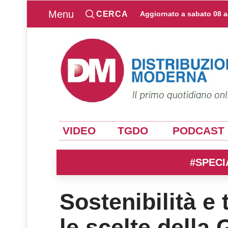
Menu
CERCA
Aggiornato a
sabato 08 
VIDEO
TGDO
PODCAST
#SPECI
Sostenibilità e
le scelte della