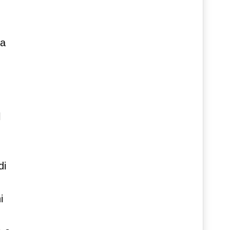
la
l
di
i