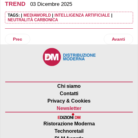
TREND
03 Dicembre 2025
TAGS:
|
MEDIAWORLD
|
INTELLIGENZA ARTIFICIALE
|
NEUTRALITÀ CARBONICA
Articolo precedente: Report sul benessere dei polli allevati 
Articolo suc
Prec
Avanti
Chi siamo
Contatti
Privacy & Cookies
Newsletter
Ristorazione Moderna
Technoretail