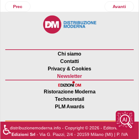
Articolo precedente: Loyalty: aumentano le carte fedeltà nei 
Articolo suc
Prec
Avanti
Chi siamo
Contatti
Privacy & Cookies
Newsletter
Ristorazione Moderna
Technoretail
PLM Awards
♿
distribuzionemoderna.info - Copyright © 2026 - Editore:
Edra
Edizioni Srl
- Via G. Piazzi, 2/4 - 20159 Milano (MI) | P. IVA