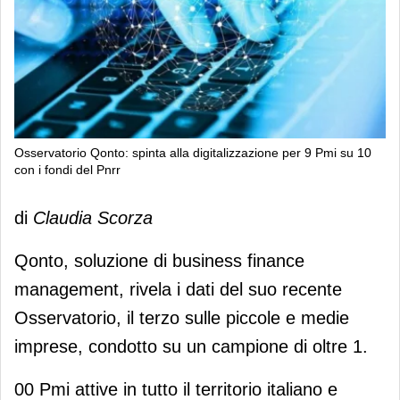
Osservatorio Qonto: spinta alla digitalizzazione per 9 Pmi su 10
con i fondi del Pnrr
Osservatorio Qonto: spinta alla
di
Claudia Scorza
digitalizzazione per 9 Pmi su 10 con i
fondi del Pnrr
Qonto, soluzione di business finance
management, rivela i dati del suo recente
Osservatorio, il terzo sulle piccole e medie
imprese, condotto su un campione di oltre 1.
00 Pmi attive in tutto il territorio italiano e