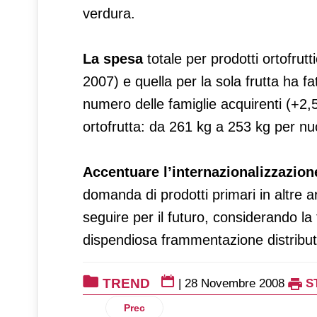
verdura.
La spesa
totale per prodotti ortofrutti
2007) e quella per la sola frutta ha 
numero delle famiglie acquirenti (+2,
ortofrutta: da 261 kg a 253 kg per nuc
Accentuare l’internazionalizzazion
domanda di prodotti primari in altre a
seguire per il futuro, considerando la 
dispendiosa frammentazione distribut
TREND
|
28 Novembre 2008
S
Articolo precedente: E’ in arrivo un Nata
Prec