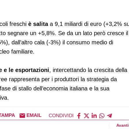
coli freschi
è salita
a 9,1 miliardi di euro (+3,2% su
fatto segnare un +5,8%. Se da un lato però cresce il
5%), dall’altro cala (-3%) il consumo medio di
leo familiare.
e e le esportazioni
, intercettando la crescita della
ree rappresenta per i produttori la strategia da
fase di stallo dell’economia italiana e la sua
iva.
TAMPA
EMAIL
CONDIVIDI
le all’insegna del risparmio
Artico
Avanti