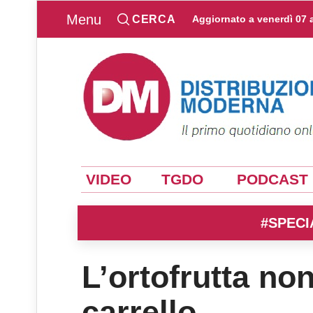
Menu
CERCA
Aggiornato a
venerdì 07 
VIDEO
TGDO
PODCAST
#SPECI
L’ortofrutta non
carrello