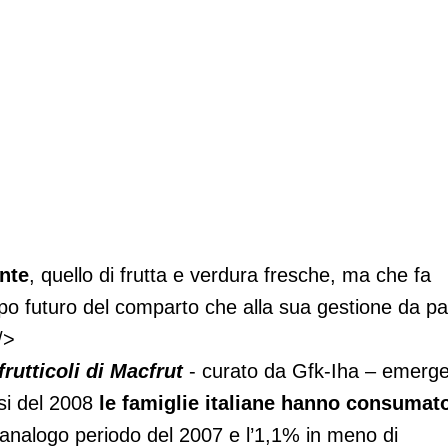
na del carrello
nte
, quello di frutta e verdura fresche, ma che fa
uppo futuro del comparto che alla sua gestione da pa
/>
rutticoli di Macfrut
- curato da Gfk-Iha – emerg
esi del 2008
le famiglie italiane hanno consumat
’analogo periodo del 2007 e l’1,1% in meno di