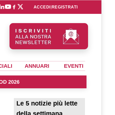
ACCEDI
|
REGISTRATI
IALI
ANNUARI
EVENTI
OD 2026
Le 5 notizie più lette
della settimana