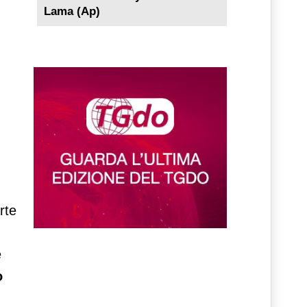
Lama (Ap)
rte
e
o