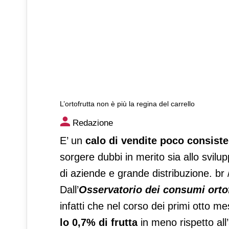
L’ortofrutta non è più la regina del carrello
L’ortofrutta non è più la regi
Redazione
E’ un
calo di vendite poco consiste
sorgere dubbi in merito sia allo svil
di aziende e grande distribuzione. br 
Dall’
Osservatorio dei consumi ortof
infatti che nel corso dei primi otto m
lo 0,7% di frutta
in meno rispetto all