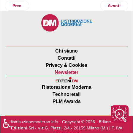
Articolo precedente: Supply Chain, sì al programma che sfrut
Articolo suc
Prec
Avanti
Chi siamo
Contatti
Privacy & Cookies
Newsletter
Ristorazione Moderna
Technoretail
PLM Awards
♿
distribuzionemoderna.info - Copyright © 2026 - Editore:
Edra
Edizioni Srl
- Via G. Piazzi, 2/4 - 20159 Milano (MI) | P. IVA