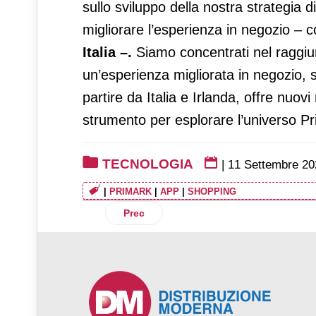
sullo sviluppo della nostra strategia di
migliorare l’esperienza in negozio 
Italia –.
Siamo concentrati nel raggiun
un’esperienza migliorata in negozio, sia
partire da Italia e Irlanda, offre nuovi
strumento per esplorare l’universo Pr
TECNOLOGIA
|
11 Settembre 20
|
PRIMARK
|
APP
|
SHOPPING
Articolo precedente: Adyen e Eataly amp
Prec