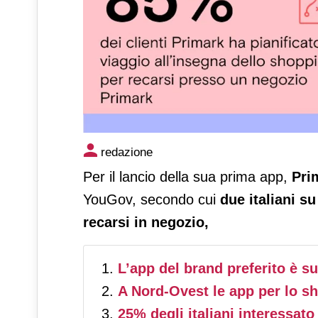
Primark lancia la sua prima
redazione
Per il lancio della sua prima app,
Pri
YouGov, secondo cui
due italiani su
recarsi in negozio,
L’app del brand preferito è s
A Nord-Ovest le app per lo 
25% degli italiani interessato