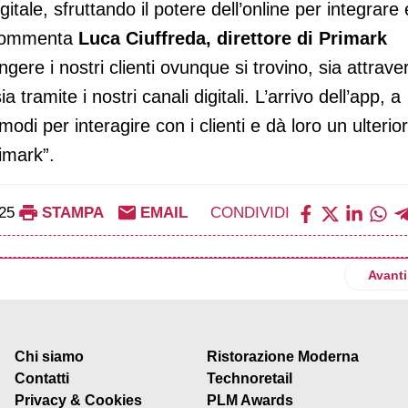
gitale, sfruttando il potere dell’online per integrare 
– commenta
Luca Ciuffreda, direttore di Primark
gere i nostri clienti ovunque si trovino, sia attrave
 tramite i nostri canali digitali. L’arrivo dell’app, a
 modi per interagire con i clienti e dà loro un ulterio
imark”.
25
STAMPA
EMAIL
CONDIVIDI
liano la partnership: nuove soluzioni di pagamento per gli store 
Artico
Avanti
Chi siamo
Ristorazione Moderna
Contatti
Technoretail
Privacy & Cookies
PLM Awards