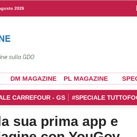
agosto 2026
DM MAGAZINE
PL MAGAZINE
SPEC
ALE CARREFOUR - GS
#SPECIALE TUTTOFO
la sua prima app e
dagine con YouGov