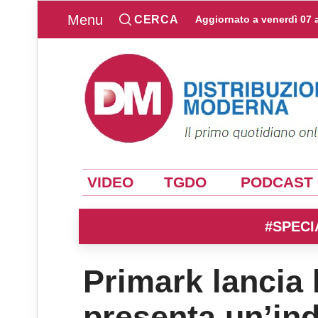
Menu
CERCA
Aggiornato a
venerdì 07 
VIDEO
TGDO
PODCAST
#SPECI
Primark lancia 
presenta un’in