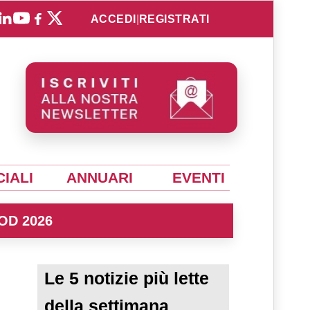
ACCEDI
|
REGISTRATI
IALI
ANNUARI
EVENTI
OD 2026
Le 5 notizie più lette
della settimana