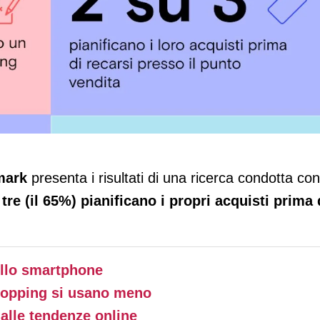
 app e presenta un’indagine con YouGov
mark
presenta i risultati di una ricerca condotta con
 tre (il 65%) pianificano i propri acquisti prima 
ullo smartphone
shopping si usano meno
 alle tendenze online