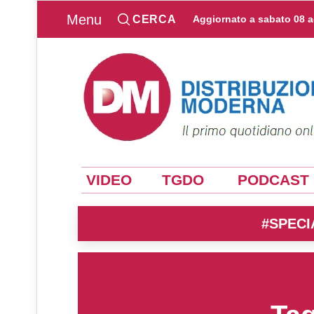
Menu
CERCA
Aggiornato a
sabato 08 
VIDEO
TGDO
PODCAST
#SPECI