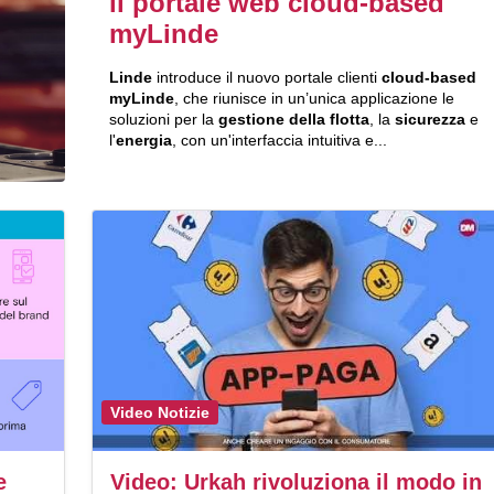
il portale web cloud-based
myLinde
Linde
introduce il nuovo portale clienti
cloud-based
myLinde
, che riunisce in un’unica applicazione le
soluzioni per la
gestione della flotta
, la
sicurezza
e
l'
energia
, con un'interfaccia intuitiva e...
Video Notizie
e
Video: Urkah rivoluziona il modo in