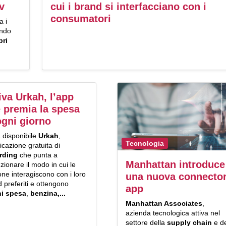
v
cui i brand si interfacciano con i
consumatori
a i
ondo
pri
iva Urkah, l’app
 premia la spesa
ogni giorno
 disponibile
Urkah
,
Tecnologia
licazione gratuita di
rding
che punta a
Manhattan introduce
uzionare il modo in cui le
ne interagiscono con i loro
una nuova connecto
 preferiti e ottengono
app
i spesa
,
benzina,...
Manhattan Associates
,
azienda tecnologica attiva nel
settore della
supply chain
e de