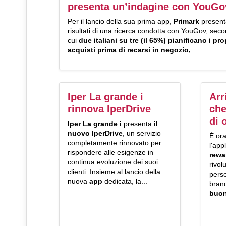
presenta un’indagine con YouGo
Per il lancio della sua prima app,
Primark
present
risultati di una ricerca condotta con YouGov, sec
cui
due italiani su tre (il 65%) pianificano i pro
acquisti prima di recarsi in negozio,
Iper La grande i
Arr
rinnova IperDrive
che
di 
Iper La grande i
presenta
il
nuovo IperDrive
, un servizio
È ora
completamente rinnovato per
l'app
rispondere alle esigenze in
rewa
continua evoluzione dei suoi
rivol
clienti. Insieme al lancio della
perso
nuova
app
dedicata, la...
brand
buon