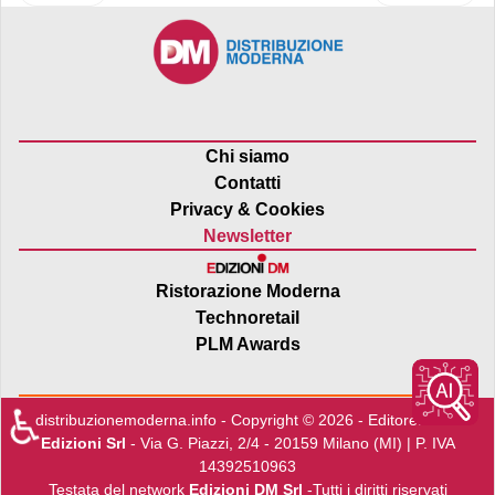
Chi siamo
Contatti
Privacy & Cookies
Newsletter
Ristorazione Moderna
Technoretail
PLM Awards
♿
distribuzionemoderna.info - Copyright © 2026 - Editore:
Edra
Edizioni Srl
- Via G. Piazzi, 2/4 - 20159 Milano (MI) | P. IVA
14392510963
Testata del network
Edizioni DM Srl
-Tutti i diritti riservati