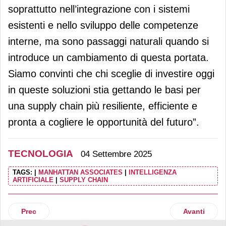
soprattutto nell’integrazione con i sistemi
esistenti e nello sviluppo delle competenze
interne, ma sono passaggi naturali quando si
introduce un cambiamento di questa portata.
Siamo convinti che chi sceglie di investire oggi
in queste soluzioni stia gettando le basi per
una supply chain più resiliente, efficiente e
pronta a cogliere le opportunità del futuro”.
TECNOLOGIA
04 Settembre 2025
TAGS:
|
MANHATTAN ASSOCIATES
|
INTELLIGENZA
ARTIFICIALE
|
SUPPLY CHAIN
Articolo precedente: Tigros e ReStore rafforzano la collabor
Articolo suc
Prec
Avanti