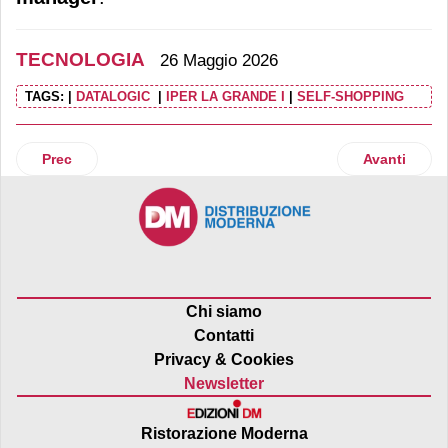
TECNOLOGIA
26 Maggio 2026
TAGS:
|
DATALOGIC
|
IPER LA GRANDE I
|
SELF-SHOPPING
Articolo precedente: Lg presenta E-Paper Display: il digita
Articolo suc
Prec
Avanti
Chi siamo
Contatti
Privacy & Cookies
Newsletter
Ristorazione Moderna