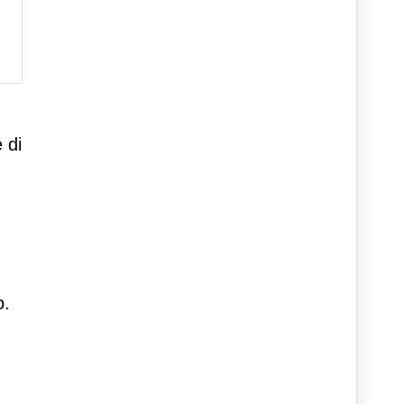
 di
o.