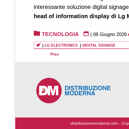
interessante soluzione digital signage
head of information display di L
TECNOLOGIA
|
08 Giugno 2026
|
LG ELECTRONICS
|
DIGITAL SIGNAGE
Articolo precedente: Valiuz-Leroy Merlin:
Prec
♿
distribuzionemoderna.info - Cop