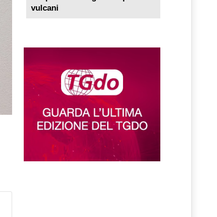
vulcani
so