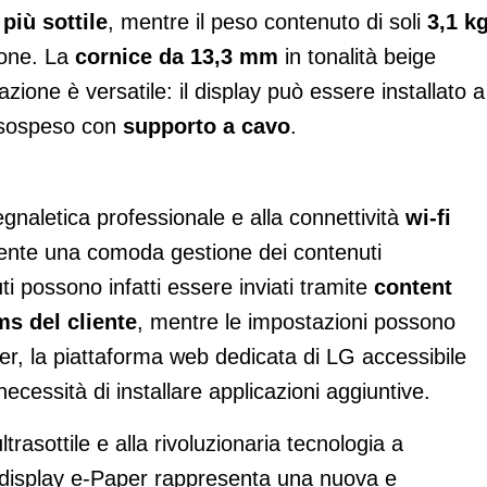
più sottile
, mentre il peso contenuto di soli
3,1 k
zione. La
cornice da 13,3 mm
in tonalità beige
zione è versatile: il display può essere installato a
sospeso con
supporto a cavo
.
i
egnaletica professionale e alla connettività
wi-fi
nte una comoda gestione dei contenuti
uti possono infatti essere inviati tramite
content
s del cliente
, mentre le impostazioni possono
r, la piattaforma web dedicata di LG accessibile
cessità di installare applicazioni aggiuntive.
trasottile e alla rivoluzionaria tecnologia a
display e-Paper rappresenta una nuova e