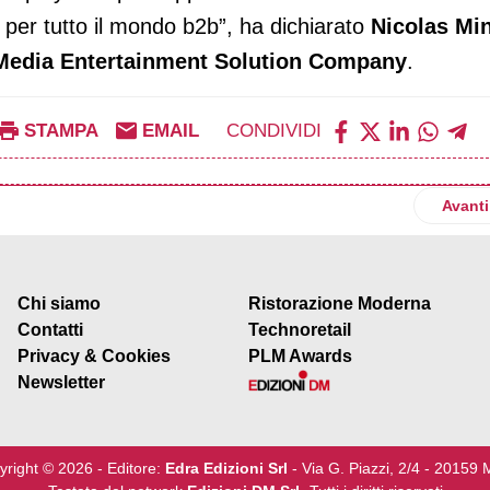
 per tutto il mondo b2b”, ha dichiarato
Nicolas Min
g Media Entertainment Solution Company
.
STAMPA
EMAIL
CONDIVIDI
 ad Arese un percorso di retail media in-store inedito in Italia
Artico
Avanti
Chi siamo
Ristorazione Moderna
Contatti
Technoretail
Privacy & Cookies
PLM Awards
Newsletter
yright © 2026 - Editore:
Edra Edizioni Srl
- Via G. Piazzi, 2/4 - 20159 