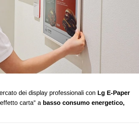
il digital signage “effetto carta” a bas
ercato dei display professionali con
Lg
E-Paper
“effetto carta” a
basso consumo energetico,