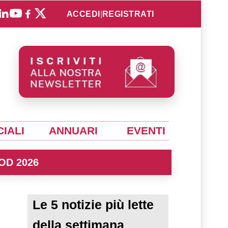
ACCEDI
|
REGISTRATI
IALI
ANNUARI
EVENTI
OD 2026
Le 5 notizie più lette
della settimana