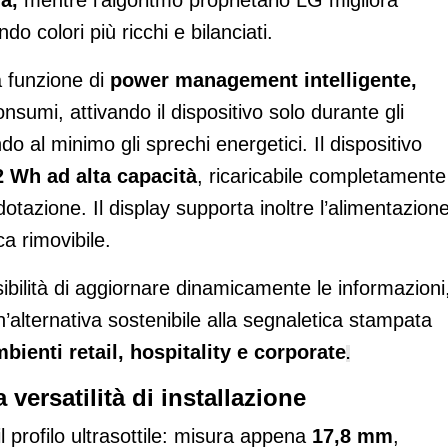
va,
mentre l’algoritmo proprietario LG migliora
o colori più ricchi e bilanciati.
a funzione di
power management intelligente,
nsumi, attivando il dispositivo solo durante gli
 al minimo gli sprechi energetici. Il dispositivo
2 Wh ad alta capacità
, ricaricabile completamente
 dotazione. Il display supporta inoltre l’alimentazion
a rimovibile.
sibilità di aggiornare dinamicamente le informazioni
alternativa sostenibile alla segnaletica stampata
bienti retail, hospitality e corporate
.
versatilità di installazione
il profilo ultrasottile: misura appena
17,8 mm
,