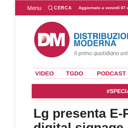
Menu
CERCA
Aggiornato a
venerdì 07 
VIDEO
TGDO
PODCAST
#SPECI
Lg presenta E-P
digital signage 