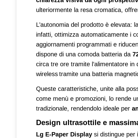
chiarezza visiva da ogni prospetti
ulteriormente la resa cromatica, offrend
L’autonomia del prodotto è elevata: l
infatti, ottimizza automaticamente i co
aggiornamenti programmati e riducendo
dispone di una comoda batteria da
7
circa tre ore tramite l’alimentatore in
wireless
tramite una batteria magnetic
Queste caratteristiche, unite alla pos
come menù e promozioni, lo rende un’
tradizionale, rendendolo ideale per
am
Design ultrasottile e massima 
Lg E-Paper Display
si distingue per 