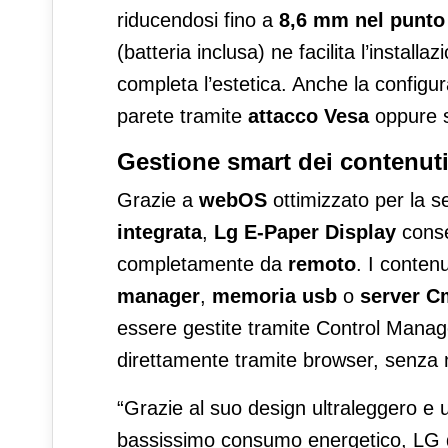
riducendosi fino a
8,6 mm nel punto 
(batteria inclusa) ne facilita l’installa
completa l’estetica. Anche la configura
parete tramite
attacco Vesa
oppure 
Gestione smart dei contenut
Grazie a
webOS
ottimizzato per la s
integrata
,
Lg E-Paper Display
conse
completamente da
remoto
. I conten
manager
,
memoria usb
o
server Cm
essere gestite tramite Control Manage
direttamente tramite browser, senza ne
“Grazie al suo design ultraleggero e ul
bassissimo consumo energetico, LG 