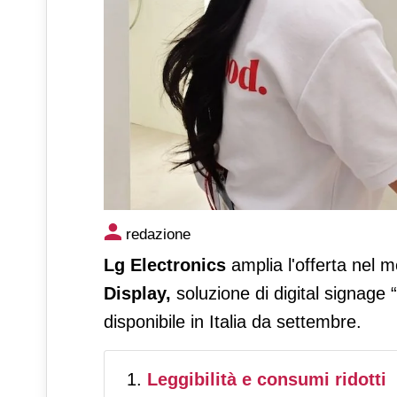
Lg presenta E-Paper Display: 
redazione
consumo
Lg Electronics
amplia l'offerta nel m
Display
,
soluzione di digital signage 
disponibile in Italia da settembre.
Leggibilità e consumi ridotti