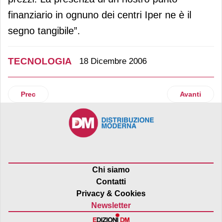
finanziario in ognuno dei centri Iper ne è il
segno tangibile”.
TECNOLOGIA
18 Dicembre 2006
Articolo precedente: La linea Eko Logic Shop to Shop firm
Articolo suc
Prec
Avanti
Chi siamo
Contatti
Privacy & Cookies
Newsletter