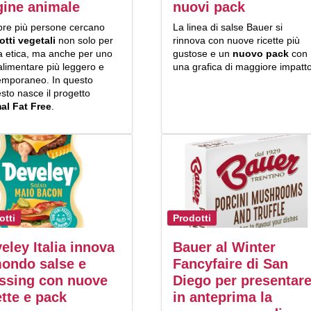
gine animale
nuovi pack
re più persone cercano
La linea di salse Bauer si
otti vegetali
non solo per
rinnova con nuove ricette più
a etica, ma anche per uno
gustose e un
nuovo pack
con
 alimentare più leggero e
una grafica di maggiore impatto
emporaneo. In questo
sto nasce il progetto
al Fat Free
.
otti
Prodotti
eley Italia innova
Bauer al Winter
mondo salse e
Fancyfaire di San
ssing con nuove
Diego per presentar
ette e pack
in anteprima la