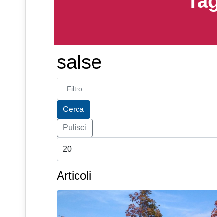
Tag
salse
Inserisci parte del titolo
Cerca
Pulisci
Articoli