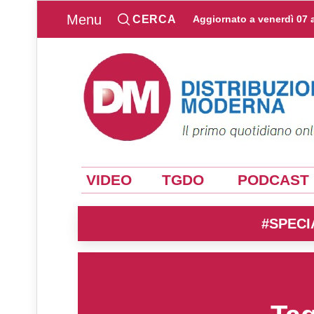
Menu
CERCA
Aggiornato a
venerdì 07 
VIDEO
TGDO
PODCAST
#SPECI