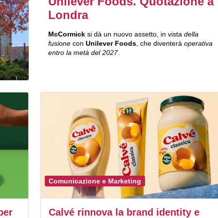
Unilever Foods. Quotazione a
Londra
McCormick
si dà un nuovo assetto, in vista
della
fusione
con
Unilever Foods
, che diventerà
operativa
entro la metà del 2027
.
Comunicazione e Marketing
per
Calvé rinnova la brand identity e