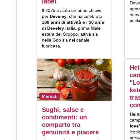
label
Devel
appro
Il 2025 è stato un anno chiave
nuove
per
Develey
, che ha celebrato
packa
180 anni di attività e i 50 anni
di Develey Italia
, prima filiale
estera del Gruppo, attiva sia
nella Gdo sia nel canale
fuoricasa.
Hei
ca
"Lo
ket
Mercati
tra
con
Sughi, salse e
Hein
condimenti: un
camp
comparto tra
love
genuinità e piacere
icon
attra