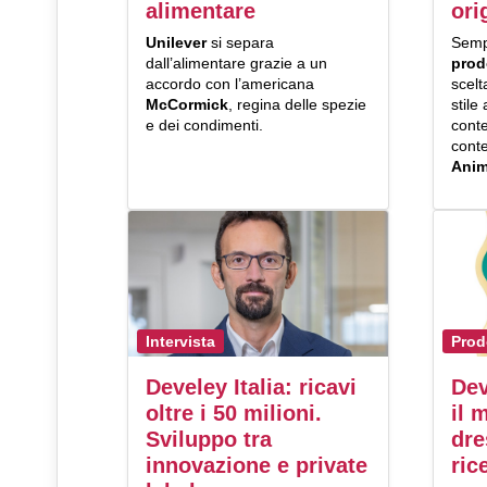
alimentare
ori
Unilever
si separa
Semp
dall’alimentare grazie a un
prod
accordo con l’americana
scelt
McCormick
, regina delle spezie
stile
e dei condimenti.
cont
conte
Anim
Intervista
Prod
Develey Italia: ricavi
Dev
oltre i 50 milioni.
il 
Sviluppo tra
dre
innovazione e private
ric