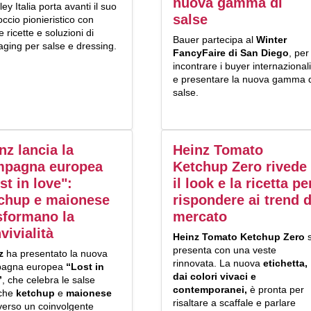
nuova gamma di
ey Italia porta avanti il suo
salse
ccio pionieristico con
 ricette e soluzioni di
Bauer partecipa al
Winter
ging per salse e dressing.
FancyFaire di San Diego
, per
incontrare i buyer internazionali
e presentare la nuova gamma 
salse.
nz lancia la
Heinz Tomato
mpagna europea
Ketchup Zero rivede
st in love":
il look e la ricetta pe
chup e maionese
rispondere ai trend d
sformano la
mercato
vivialità
Heinz Tomato Ketchup Zero
s
presenta con una veste
z
ha presentato la nuova
rinnovata. La nuova
etichetta,
agna europea
“Lost in
dai colori vivaci e
”
, che celebra le salse
contemporanei,
è pronta per
iche
ketchup
e
maionese
risaltare a scaffale e parlare
verso un coinvolgente