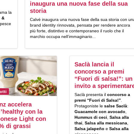
inaugura una nuova fase della sua
storia
ama la
h &
Calvé inaugura una nuova fase della sua storia con un
e pesce
brand identity rinnovata, pensata per rendere ancora
più forte, distintivo e contemporaneo il ruolo che il
marchio occupa nell’immaginario...
Saclà lancia il
concorso a premi
“Fuori di salsa!”: un
invito a sperimentar
otti
Saclà presenta il
concorso a
premi
“Fuori di Salsa!”
.
nz accelera
Protagoniste le
salse Saclà
:
l’healthy con la
Guacamole con avocado
,
Hummus di ceci
,
Salsa alla
onese Light con
thai
,
Salsa alla messicana
,
% di grassi
Salsa jalapeño
e
Salsa alla