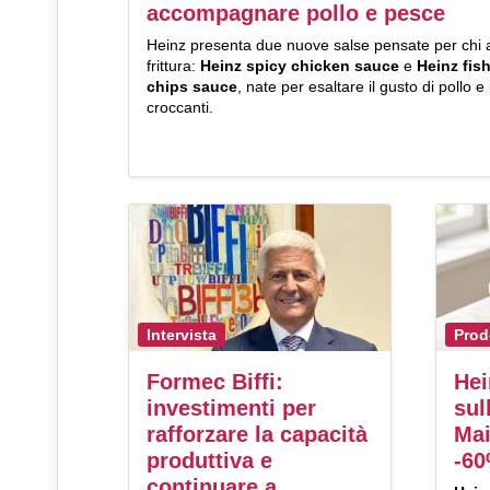
accompagnare pollo e pesce
Heinz presenta due nuove salse pensate per chi 
frittura:
Heinz spicy chicken sauce
e
Heinz fis
chips sauce
, nate per esaltare il gusto di pollo 
croccanti.
Intervista
Prod
Formec Biffi:
Hei
investimenti per
sul
rafforzare la capacità
Mai
produttiva e
-60
continuare a