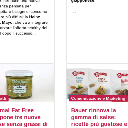
giapponese
.
z
introduce una nuova
renza pensata per
...
cettare bisogni di consumo
e più diffusi: la
Heinz
t Mayo
, che va a integrare
forzare l’offerta healthy del
 dopo il successo...
otti
Comunicazione e Marketing
mal Fat Free
Bauer rinnova la
pone tre nuove
gamma di salse:
se senza grassi di
ricette più gustose e