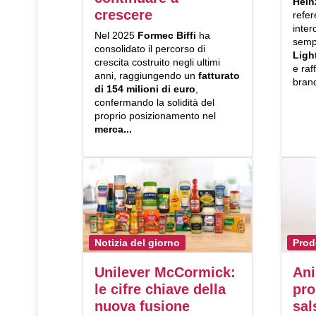
Hein
crescere
refe
inter
Nel 2025
Formec Biffi
ha
sempr
consolidato il percorso di
Ligh
crescita costruito negli ultimi
e raf
anni, raggiungendo un
fatturato
brand
di 154 milioni di euro
,
confermando la solidità del
proprio posizionamento nel
merca...
Notizia del giorno
Prod
Unilever McCormick:
Ani
le cifre chiave della
pro
nuova fusione
sal