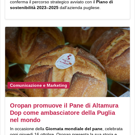
conferma il percorso strategico avviato con il
Piano di
sostenibilità 2023–2025
dall’azienda pugliese.
Comunicazione e Marketing
Oropan promuove il Pane di Altamura
Dop come ambasciatore della Puglia
nel mondo
In occasione della
Giornata mondiale del pane
, celebrata
oggi giovedì 16 ottobre, Oropan presenta la sua storia e