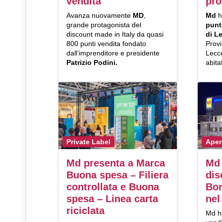
vendita
pro
Avanza nuovamente
MD
,
Md
h
grande protagonista del
punt
discount made in Italy da quasi
di L
800 punti vendita fondato
Provi
dall’imprenditore e presidente
Lecce
Patrizio Podini.
abita
Private Label
Aper
Md presenta a Marca
Md 
Buona spesa – Filiera
dis
controllata e Buona
Bor
spesa – Linea carta
nel
riciclata
Md h