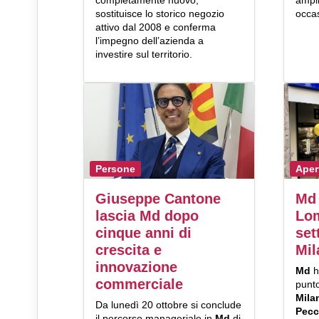
completamente nuovo,
ampli
sostituisce lo storico negozio
occas
attivo dal 2008 e conferma
l’impegno dell’azienda a
investire sul territorio.
Persone
Aper
Giuseppe Cantone
Md 
lascia Md dopo
Lom
cinque anni di
set
crescita e
Mil
innovazione
Md
h
commerciale
punto
Mil
Da lunedì 20 ottobre si conclude
Pecc
il percorso manageriale in
Md
di