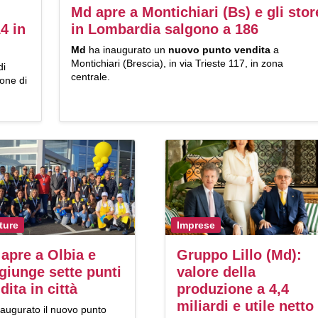
Md apre a Montichiari (Bs) e gli stor
4 in
in Lombardia salgono a 186
Md
ha inaugurato un
nuovo punto vendita
a
Montichiari (Brescia), in via Trieste 117, in zona
di
centrale.
ione di
ture
Imprese
apre a Olbia e
Gruppo Lillo (Md):
giunge sette punti
valore della
dita in città
produzione a 4,4
miliardi e utile netto
naugurato il nuovo punto