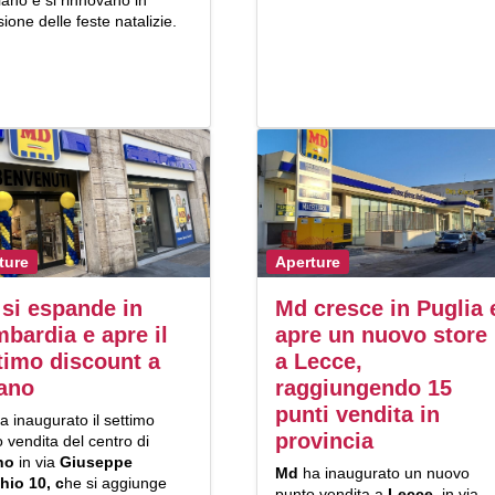
ano e si rinnovano in
ione delle feste natalizie.
ture
Aperture
si espande in
Md cresce in Puglia 
bardia e apre il
apre un nuovo store
timo discount a
a Lecce,
ano
raggiungendo 15
punti vendita in
a inaugurato il settimo
provincia
 vendita del centro di
ano
in via
Giuseppe
Md
ha inaugurato un nuovo
hio 10, c
he si aggiunge
punto vendita a
Lecce
, in via