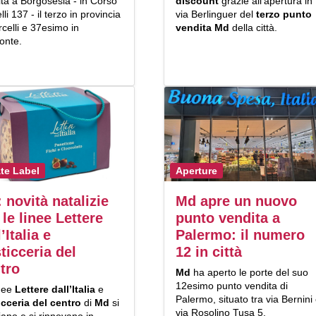
ta a Borgosesia - in Corso
discount
grazie all’apertura in
lli 137 - il terzo in provincia
via Berlinguer del
terzo punto
rcelli e 37esimo in
vendita Md
della città.
onte.
ate Label
Aperture
 novità natalizie
Md apre un nuovo
 le linee Lettere
punto vendita a
’Italia e
Palermo: il numero
ticceria del
12 in città
tro
Md
ha aperto le porte del suo
12esimo punto vendita di
inee
Lettere dall’Italia
e
Palermo, situato tra via Bernini
icceria del centro
di
Md
si
via Rosolino Tusa 5.