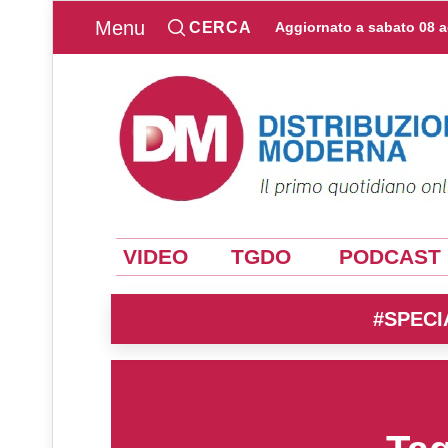
Menu
CERCA
Aggiornato a
sabato 08 
VIDEO
TGDO
PODCAST
#SPECI