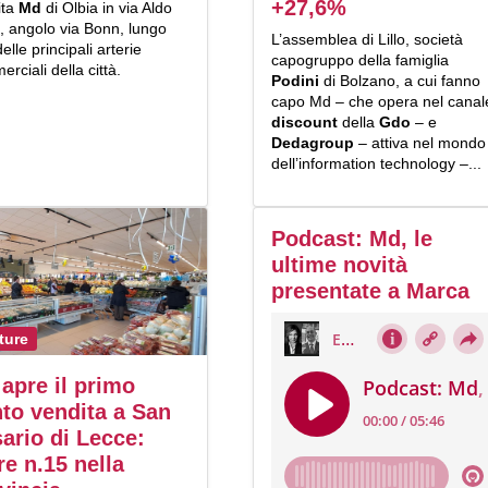
+27,6%
ita
Md
di Olbia in via Aldo
, angolo via Bonn, lungo
L’assemblea di Lillo, società
elle principali arterie
capogruppo della famiglia
rciali della città.
Podini
di Bolzano, a cui fanno
capo Md – che opera nel canal
discount
della
Gdo
– e
Dedagroup
– attiva nel mondo
dell’information technology –...
Podcast: Md, le
ultime novità
presentate a Marca
ture
apre il primo
to vendita a San
ario di Lecce:
re n.15 nella