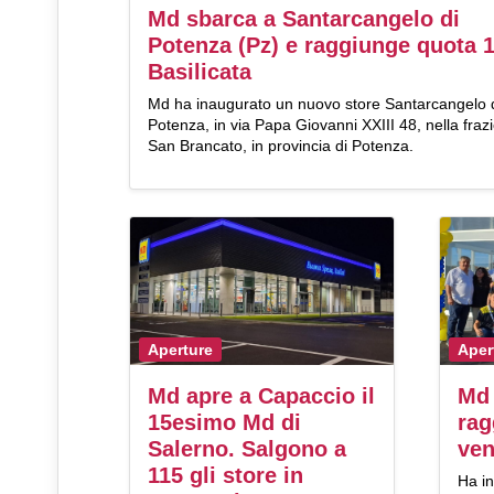
Md sbarca a Santarcangelo di
Potenza (Pz) e raggiunge quota 1
Basilicata
Md ha inaugurato un nuovo store Santarcangelo 
Potenza, in via Papa Giovanni XXIII 48, nella fraz
San Brancato, in provincia di Potenza.
Aperture
Aper
Md apre a Capaccio il
Md 
15esimo Md di
rag
Salerno. Salgono a
ven
115 gli store in
Ha i