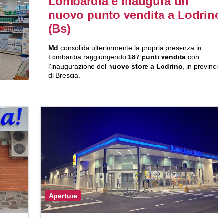
Lombardia e inaugura un
nuovo punto vendita a Lodrin
(Bs)
Md
consolida ulteriormente la propria presenza in
Lombardia raggiungendo
187 punti vendita
con
l'inaugurazione del
nuovo store a Lodrino
, in provinc
di Brescia.
Aperture