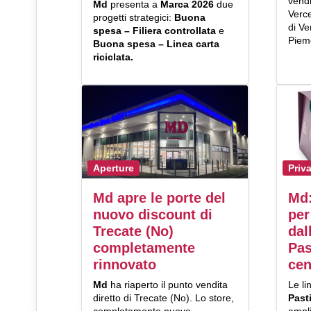
vendi
Md
presenta a
Marca 2026
due
Verce
progetti strategici:
Buona
di Ve
spesa – Filiera controllata
e
Piem
Buona spesa
– Linea carta
riciclata.
Aperture
Priv
Md apre le porte del
Md:
nuovo discount di
per
Trecate (No)
dall
completamente
Pas
rinnovato
cen
Md
ha riaperto il punto vendita
Le l
diretto di Trecate (No). Lo store,
Past