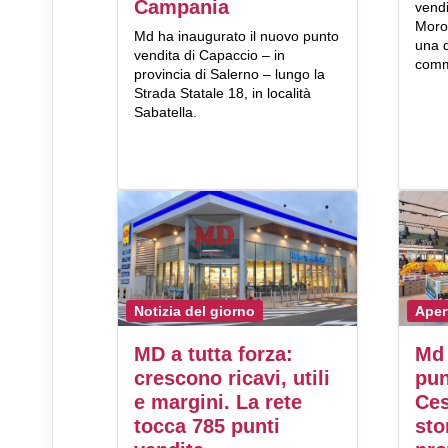
Campania
vend
Moro
Md ha inaugurato il nuovo punto
una d
vendita di Capaccio – in
comme
provincia di Salerno – lungo la
Strada Statale 18, in località
Sabatella.
Notizia del giorno
Aper
MD a tutta forza:
Md 
crescono ricavi, utili
pun
e margini. La rete
Ces
tocca 785 punti
sto