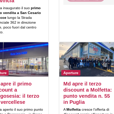
vincia
a inaugurato il suo
primo
o vendita a San Cesario
ecce
lungo la Strada
nciale 362 in direzione
, poco fuori dal centro
to.
ture
Aperture
apre il primo
Md apre il terzo
count a
discount a Molfetta:
gosesia: il terzo
punto vendita n. 55
 vercellese
in Puglia
a aperto il suo primo punto
A
Molfetta
cresce l’offerta di