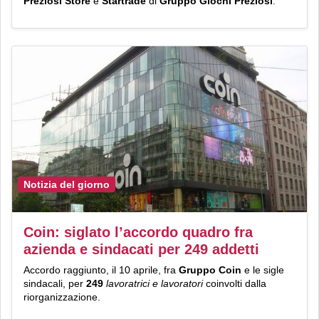
Preziosi Store
e
Startrade
di
Gruppo Giochi Preziosi
.
Notizia del giorno
Coin: siglato l’accordo quadro fra
azienda e sindacati per 249 addetti
Accordo raggiunto, il 10 aprile, fra
Gruppo Coin
e le sigle
sindacali, per
249
lavoratrici e lavoratori
coinvolti dalla
riorganizzazione.