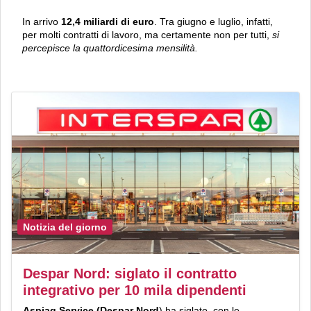
In arrivo
12,4 miliardi di euro
. Tra giugno e luglio, infatti,
per molti contratti di lavoro, ma certamente non per tutti,
si
percepisce la quattordicesima mensilità.
Notizia del giorno
Despar Nord: siglato il contratto
integrativo per 10 mila dipendenti
Aspiag Service
(Despar Nord
) ha siglato, con le