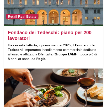
Retail Real Estate
Fondaco dei Tedeschi: piano per 200
lavoratori
Ha cessato l’attività, il primo maggio 2025, il
Fondaco dei
Tedeschi
, importante insediamento commerciale dedicato
al lusso e affittato a
Dfs Italia
(
Gruppo LVMH
), poco più di
8 anni or sono, da
Regia
...