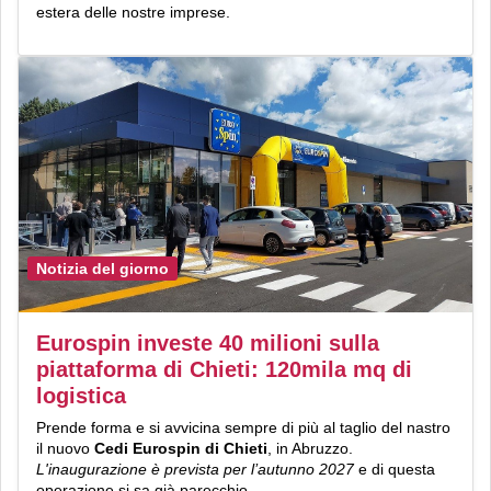
estera delle nostre imprese.
Notizia del giorno
Eurospin investe 40 milioni sulla
piattaforma di Chieti: 120mila mq di
logistica
Prende forma e si avvicina sempre di più al taglio del nastro
il nuovo
Cedi Eurospin di Chieti
, in Abruzzo.
L'inaugurazione è prevista per l’autunno 2027
e di questa
operazione si sa già parecchio.