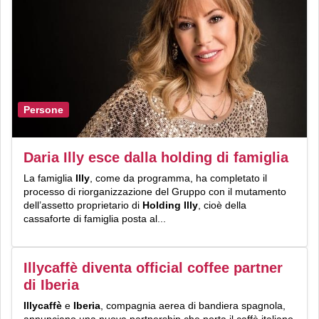
Persone
Daria Illy esce dalla holding di famiglia
La famiglia
Illy
, come da programma, ha completato il
processo di riorganizzazione del Gruppo con il mutamento
dell’assetto proprietario di
Holding Illy
, cioè della
cassaforte di famiglia posta al...
Illycaffè diventa official coffee partner
di Iberia
Illycaffè
e
Iberia
, compagnia aerea di bandiera spagnola,
annunciano una nuova partnership che porta il caffè italiano