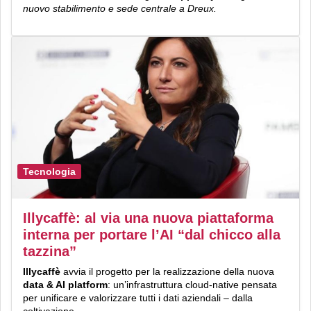
nuovo stabilimento e sede centrale a Dreux.
Tecnologia
Illycaffè: al via una nuova piattaforma
interna per portare l’AI “dal chicco alla
tazzina”
Illycaffè
avvia il progetto per la realizzazione della nuova
data & AI platform
: un’infrastruttura cloud-native pensata
per unificare e valorizzare tutti i dati aziendali – dalla
coltivazione...