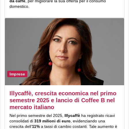
da caffè
, per migliorare la sua offerta per il consumo
domestico.
Imprese
Illycaffè, crescita economica nel primo
semestre 2025 e lancio di Coffee B nel
mercato italiano
Nel primo semestre del 2025,
Illycaffè
ha registrato ricavi
consolidati di
319 milioni di euro
, evidenziando una
crescita dell'
11%
a tassi di cambio costanti. Tale aumento è