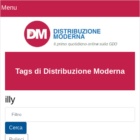
Menu
Tags di Distribuzione Moderna
illy
Inserisci parte del titolo
Cerca
Pulisci