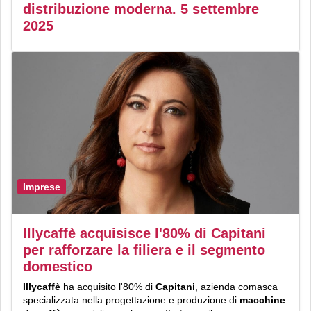
distribuzione moderna. 5 settembre
2025
Imprese
Illycaffè acquisisce l'80% di Capitani
per rafforzare la filiera e il segmento
domestico
Illycaffè
ha acquisito l'80% di
Capitani
, azienda comasca
specializzata nella progettazione e produzione di
macchine