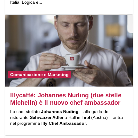
Italia, Logica e...
Comunicazione e Marketing
Illycaffè: Johannes Nuding (due stelle
Michelin) è il nuovo chef ambassador
Lo chef stellato
Johannes Nuding
– alla guida del
ristorante
Schwarzer Adler
a Hall in Tirol (Austria) – entra
nel programma I
lly Chef Ambassador
.