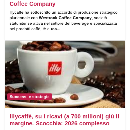
Coffee Company
Illycaffè ha sottoscritto un accordo di produzione strategico
pluriennale con
Westrock Coffee Company
,
società
statunitense attiva nel settore del beverage e specializzata
nei prodotti caffè, tè e
rea...
Successi e strategie
Illycaffè, su i ricavi (a 700 milioni) giù il
margine. Scocchia: 2026 complesso