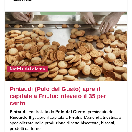
Notizia del giorno
Pintaudi (Polo del Gusto) apre il
capitale a Friulia: rilevato il 35 per
cento
Pintaudi
, controllata da
Polo del Gusto
, presieduto da
Riccardo Illy
, apre il capitale a
Friulia.
L’azienda
triestina è
specializzata nella produzione di fette biscottate, biscotti,
prodotti da forno.