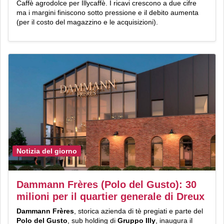
Caffè agrodolce per Illycaffè. I ricavi crescono a due cifre
ma i margini finiscono sotto pressione e il debito aumenta
(per il costo del magazzino e le acquisizioni).
Notizia del giorno
Dammann Frères (Polo del Gusto): 30
milioni per il quartier generale di Dreux
Dammann Frères
, storica azienda di tè pregiati e parte del
Polo del Gusto
, sub holding di
Gruppo Illy
, inaugura il