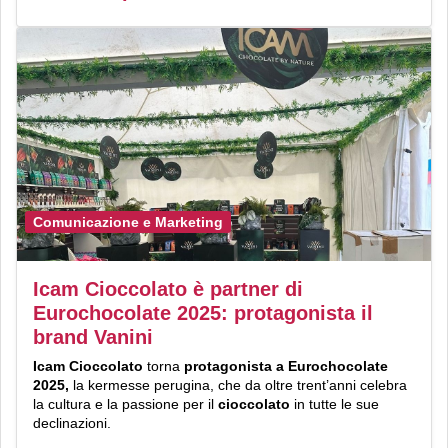
Comunicazione e Marketing
Icam Cioccolato è partner di
Eurochocolate 2025: protagonista il
brand Vanini
Icam Cioccolato
torna
protagonista a Eurochocolate
2025,
la kermesse perugina, che da oltre trent’anni celebra
la cultura e la passione per il
cioccolato
in tutte le sue
declinazioni.