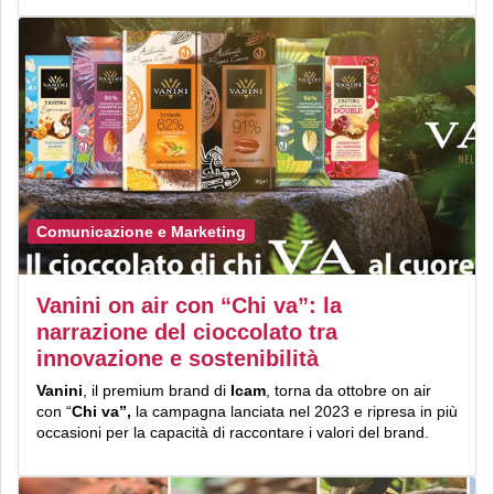
Comunicazione e Marketing
Vanini on air con “Chi va”: la
narrazione del cioccolato tra
innovazione e sostenibilità
Vanini
, il premium brand di
Icam
, torna da ottobre on air
con “
Chi va”,
la campagna lanciata nel 2023 e ripresa in più
occasioni per la capacità di raccontare i valori del brand.