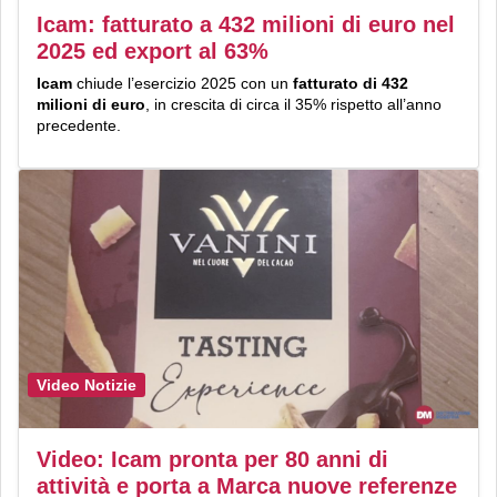
Icam: fatturato a 432 milioni di euro nel
2025 ed export al 63%
Icam
chiude l’esercizio 2025 con un
fatturato di 432
milioni di euro
, in crescita di circa il 35% rispetto all’anno
precedente.
Video Notizie
Video: Icam pronta per 80 anni di
attività e porta a Marca nuove referenze