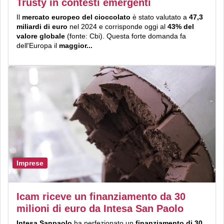
Trusty in contesti emergenti
Il
mercato europeo del cioccolato
è stato valutato a
47,3
miliardi di euro
nel 2024 e corrisponde oggi al
43% del
valore globale
(fonte: Cbi). Questa forte domanda fa
dell'Europa il
maggior...
Imprese
Icam riceve un finanziamento da 30
milioni di euro da Intesa San Paolo
Intesa Sanpaolo
ha perfezionato un
finanziamento di 30