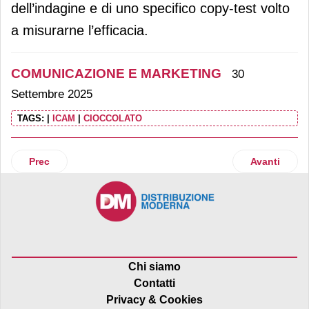
dell’indagine e di uno specifico copy-test volto
a misurarne l’efficacia.
COMUNICAZIONE E MARKETING
30
Settembre 2025
TAGS:
|
ICAM
|
CIOCCOLATO
Articolo precedente: Caffè Motta sceglie Blanca per l’attivi
Articolo succ
Prec
Avanti
Chi siamo
Contatti
Privacy & Cookies