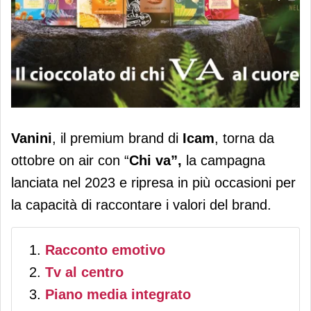
Vanini on air con “Chi va”: la
Vanini
, il premium brand di
Icam
, torna da
narrazione del cioccolato tra
ottobre on air con “
Chi va”,
la campagna
innovazione e sostenibilità
lanciata nel 2023 e ripresa in più occasioni per
la capacità di raccontare i valori del brand.
Racconto emotivo
Tv al centro
Piano media integrato