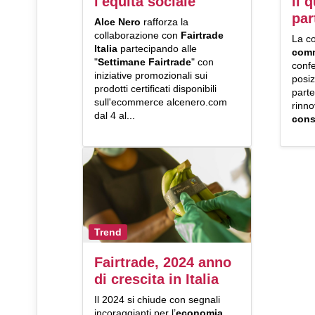
l'equità sociale
il 
par
Alce Nero
rafforza la
collaborazione con
Fairtrade
La co
Italia
partecipando alle
comm
"
Settimane
Fairtrade
" con
confe
iniziative promozionali sui
posi
prodotti certificati disponibili
part
sull'ecommerce alcenero.com
rinno
dal 4 al...
cons
Trend
Fairtrade, 2024 anno
di crescita in Italia
Il 2024 si chiude con segnali
incoraggianti per l’
economia