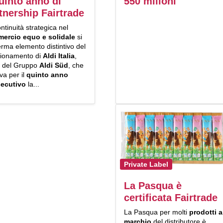
quinto anno di
550 milioni
tnership Fairtrade
ntinuità strategica nel
ercio equo e solidale
si
rma elemento distintivo del
zionamento di
Aldi Italia
,
e del Gruppo
Aldi Süd
, che
va per il
quinto anno
ecutivo
la...
Private Label
La Pasqua è
certificata Fairtrade
La Pasqua per molti
prodotti a
marchio
del distributore è