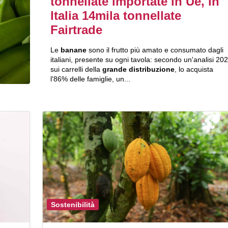
tonnellate importate in Ue, in
Italia 14mila tonnellate
Fairtrade
Le
banane
sono il frutto più amato e consumato dagli
italiani, presente su ogni tavola: secondo un'analisi 20
sui carrelli della
grande distribuzione
, lo acquista
l'86% delle famiglie, un...
Sostenibilità