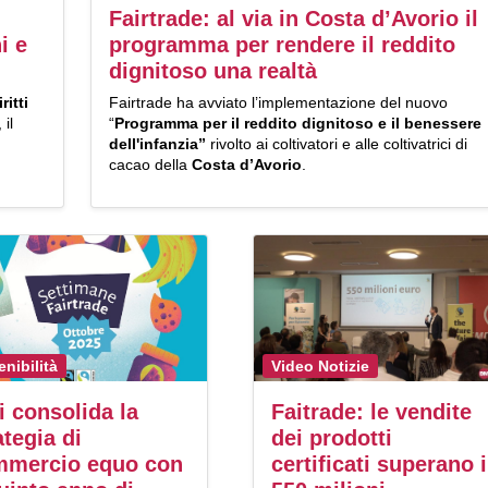
Fairtrade: al via in Costa d’Avorio il
i e
programma per rendere il reddito
dignitoso una realtà
iritti
Fairtrade ha avviato l’implementazione del nuovo
il
“
Programma per il reddito dignitoso e il benessere
dell'infanzia”
rivolto ai coltivatori e alle coltivatrici di
cacao della
Costa d’Avorio
.
enibilità
Video Notizie
i consolida la
Faitrade: le vendite
ategia di
dei prodotti
mmercio equo con
certificati superano i