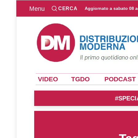
Menu
CERCA
Aggiornato a
sabato 08 
VIDEO
TGDO
PODCAST
#SPECI