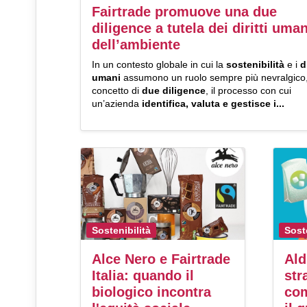
Fairtrade promuove una due
diligence a tutela dei diritti uman
dell’ambiente
In un contesto globale in cui la
sostenibilità
e i
d
umani
assumono un ruolo sempre più nevralgico, 
concetto di
due diligence
, il processo con cui
un’azienda
identifica, valuta e gestisce i...
Sostenibilità
Sost
Alce Nero e Fairtrade
Ald
Italia: quando il
str
biologico incontra
co