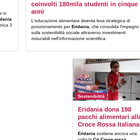
coinvolti 180mila studenti in cinque
anni
e in
idania
L'educazione alimentare diventa leva strategica di
nica 3
posizionamento per
Eridania
, che consolida l'impegno
sulla sostenibilità sociale attraverso investimenti
misurabili nell'informazione scientifica.
Sostenibilità
Eridania dona 198
pacchi alimentari all
Croce Rossa Italiana
Eridania
sostiene ancora una
volta la
Cri-Croce rossa