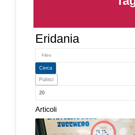
Tag
Eridania
Inserisci parte del titolo
Cerca
Pulisci
Articoli