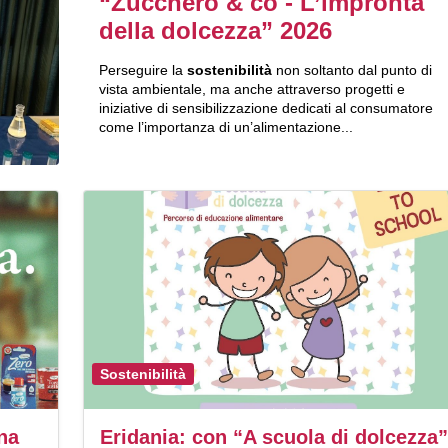
“Zucchero & co - L’impronta
della dolcezza” 2026
Perseguire la
sostenibilità
non soltanto dal punto di
vista ambientale, ma anche attraverso progetti e
iniziative di sensibilizzazione dedicati al consumatore
come l’importanza di un’alimentazione...
Sostenibilità
na
Eridania: con “A scuola di dolcezza”