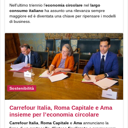
Nell’ultimo triennio l’
economia circolare
nel
largo
consumo italiano
ha assunto una rilevanza sempre
maggiore ed è diventata una chiave per ripensare i modelli
di business.
Sostenibilità
Carrefour Italia, Roma Capitale e Ama
insieme per l’economia circolare
Carrefour Italia
,
Roma Capitale
e
Ama
annunciano la