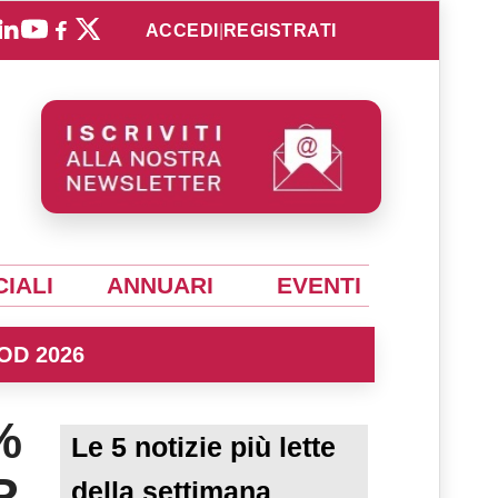
ACCEDI
|
REGISTRATI
IALI
ANNUARI
EVENTI
OD 2026
%
Le 5 notizie più lette
R
della settimana