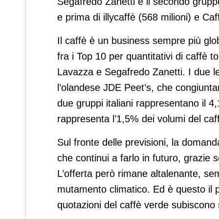
Segafredo Zanetti è il secondo gruppo 
e prima di illycaffè (568 milioni) e Ca
Il caffè è un business sempre più glo
fra i Top 10 per quantitativi di caffè t
Lavazza e Segafredo Zanetti. I due lea
l’olandese JDE Peet’s, che congiunta
due gruppi italiani rappresentano il 4
rappresenta l’1,5% dei volumi del caf
Sul fronte delle previsioni, la domand
che continui a farlo in futuro, grazie s
L’offerta però rimane altalenante, sem
mutamento climatico. Ed è questo il pr
quotazioni del caffè verde subiscono s