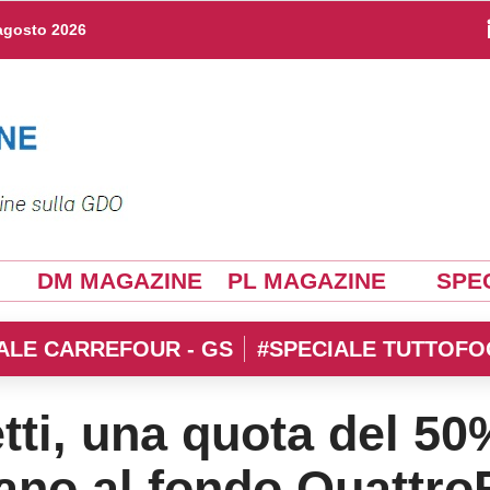
agosto 2026
DM MAGAZINE
PL MAGAZINE
SPEC
ALE CARREFOUR - GS
#SPECIALE TUTTOFO
tti, una quota del 50
sano al fondo Quattro