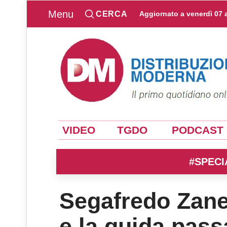
Menu
CERCA
Aggiornato a
venerdì 07 
VIDEO
TGDO
PODCAST
#SPECI
Segafredo Zane
e la guida pas