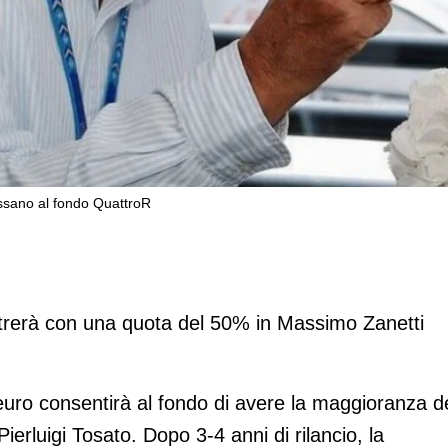
ssano al fondo QuattroR
 del 50% e la guida passano al fondo
entrerà con una quota del 50% in Massimo Zanetti
 euro consentirà al fondo di avere la maggioranza d
Pierluigi Tosato. Dopo 3-4 anni di rilancio, la