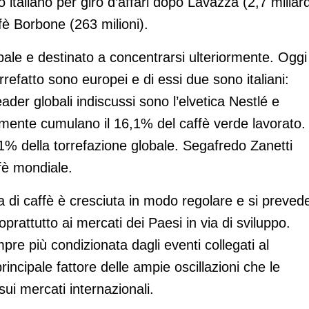
italiano per giro d’affari dopo Lavazza (2,7 miliard
ffè Borbone (263 milioni).
bale e destinato a concentrarsi ulteriormente. Oggi
orrefatto sono europei e di essi due sono italiani:
der globali indiscussi sono l’elvetica Nestlé e
mente cumulano il 16,1% del caffè verde lavorato. 
,1% della torrefazione globale. Segafredo Zanetti
fè mondiale.
a di caffè è cresciuta in modo regolare e si preved
oprattutto ai mercati dei Paesi in via di sviluppo.
pre più condizionata dagli eventi collegati al
incipale fattore delle ampie oscillazioni che le
ui mercati internazionali.