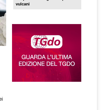
vulcani
ei