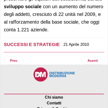
sviluppo sociale
con un aumento del numero
degli addetti, cresciuto di 22 unità nel 2009, e
al rafforzamento della base sociale, che oggi
conta 1.221 aziende.
SUCCESSI E STRATEGIE
21 Aprile 2010
Articolo precedente: Sogegross scommette sulla logistica
Articolo suc
Prec
Avanti
Chi siamo
Contatti