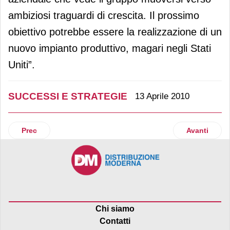
ambiziosi traguardi di crescita. Il prossimo
obiettivo potrebbe essere la realizzazione di un
nuovo impianto produttivo, magari negli Stati
Uniti”.
SUCCESSI E STRATEGIE
13 Aprile 2010
Articolo precedente: Le cinque mosse di Sant’Orsola
Articolo suc
Prec
Avanti
Chi siamo
Contatti