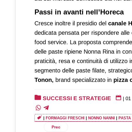
Passi in avanti nell’Horeca
Cresce inoltre il presidio del
canale 
dedicata pensata per rispondere alle e
food service. La proposta comprende 
delle paste ripiene Nonna Rina in conf
praticità, resa e continuità di utilizzo
segmento delle paste filate, strategic
Tonon,
brand specializzato in
pizza 
SUCCESSI E STRATEGIE
|
01
|
FORMAGGI FRESCHI
|
NONNO NANNI
|
PASTA
Articolo precedente: Conad raggiunge 21,
Prec