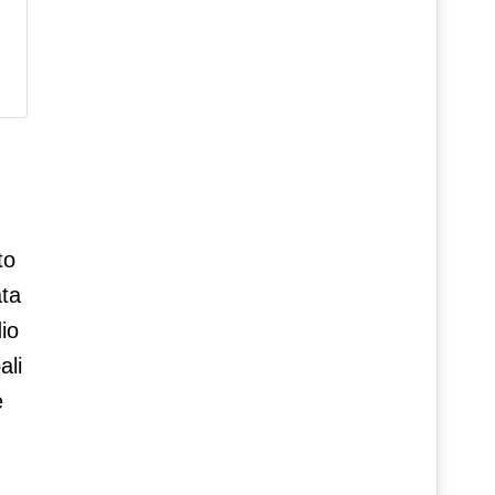
i
to
ata
dio
ali
e