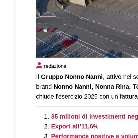
Il Gruppo Nonno Nanni chiude 
redazione
Il
Gruppo Nonno Nanni
, attivo nel 
brand
Nonno Nanni, Nonna Rina, 
chiude l’esercizio 2025 con un fattur
35 milioni di investimenti negl
Export all’11,6%
Performance positive a volum