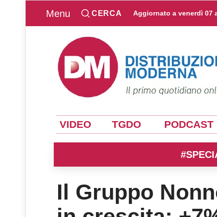
Menu
CERCA
Aggiornato a
venerdì 07 
VIDEO
TGDO
PODCAST
#SPECI
Il Gruppo Nonn
in crescita: +7%