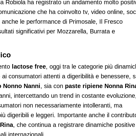
la Robiola ha registrato un andamento molto positi
omunicazione che ha coinvolto tv, video online, soc
ve anche le performance di Primosale, Il Fresco
ultati significativi per Mozzarella, Burrata e
ico
mento
lactose free
, oggi tra le categorie più dinami
ai consumatori attenti a digeribilità e benessere, s
io Nonno Nanni
, sia con
paste ripiene Nonna Rin
nni, intercettando un trend in costante evoluzione
umatori non necessariamente intolleranti, ma
iù digeribili e leggeri. Importante anche il contribut
 Rina
, che continua a registrare dinamiche positive
li internazionali