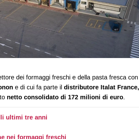
il 2025 in crescita: +7% di fatturato
settore dei formaggi freschi e della pasta fresca con 
Tonon
e di cui fa parte il
distributore Italat France
ato
netto consolidato di 172 milioni di euro
.
i ultimi tre anni
e nei formaggi freschi