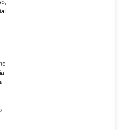
vo,
ial
che
ia
a
,
o