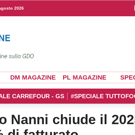
agosto 2026
DM MAGAZINE
PL MAGAZINE
SPEC
ALE CARREFOUR - GS
#SPECIALE TUTTOFO
o Nanni chiude il 202
 di fatturato