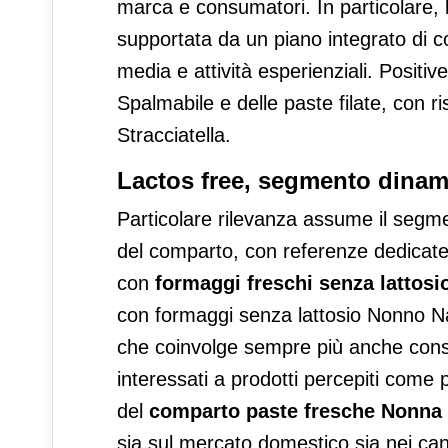
marca e consumatori. In particolare, 
supportata da un piano integrato di c
media e attività esperienziali. Positi
Spalmabile e delle paste filate, con ris
Stracciatella.
Lactos free, segmento dinam
Particolare rilevanza assume il seg
del comparto,
con referenze dedicate 
con
formaggi freschi senza lattos
con formaggi senza lattosio Nonno Na
che coinvolge sempre più anche cons
interessati a prodotti percepiti come p
del
comparto paste fresche Nonna
sia sul mercato domestico sia nei cana