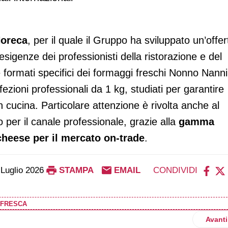
Horeca
, per il quale il Gruppo ha sviluppato un’offer
sigenze dei professionisti della ristorazione e del
formati specifici dei formaggi freschi Nonno Nanni
ezioni professionali da 1 kg, studiati per garantire
 in cucina. Particolare attenzione è rivolta anche al
o per il canale professionale, grazie alla
gamma
cheese per il mercato on-trade
.
 Luglio 2026
STAMPA
EMAIL
CONDIVIDI
 FRESCA
721 miliardi di euro e presenta il piano degli investimenti
Artico
Avanti