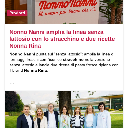
Prodotti
Nonno Nanni amplia la linea senza
lattosio con lo stracchino e due ricette
Nonna Rina
Nonno Nanni
punta sul "senza lattosio": amplia la linea di
formaggi freschi con l'iconico
stracchino
nella versione
senza lattosio e lancia due ricette di pasta fresca ripiena con
il brand
Nonna Rina
.
...