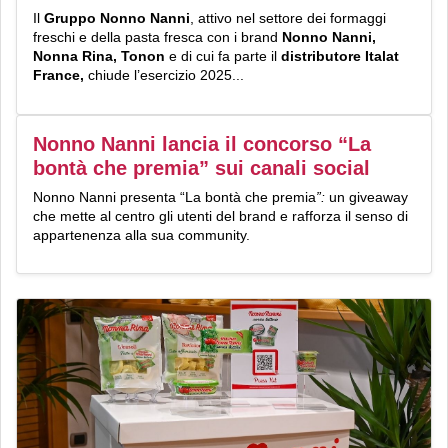
Il
Gruppo Nonno Nanni
, attivo nel settore dei formaggi
freschi e della pasta fresca con i brand
Nonno Nanni,
Nonna Rina, Tonon
e di cui fa parte il
distributore Italat
France,
chiude l’esercizio 2025...
Nonno Nanni lancia il concorso “La
bontà che premia” sui canali social
Nonno Nanni presenta “La bontà che premia
”:
un giveaway
che mette al centro gli utenti del brand e rafforza il senso di
appartenenza alla sua community.