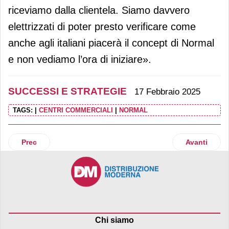
riceviamo dalla clientela. Siamo davvero
elettrizzati di poter presto verificare come
anche agli italiani piacerà il concept di Normal
e non vediamo l’ora di iniziare».
SUCCESSI E STRATEGIE
17 Febbraio 2025
TAGS:
|
CENTRI COMMERCIALI
|
NORMAL
Articolo precedente: Apulia Distribuzione annuncia i piani 
Articolo suc
Prec
Avanti
Chi siamo