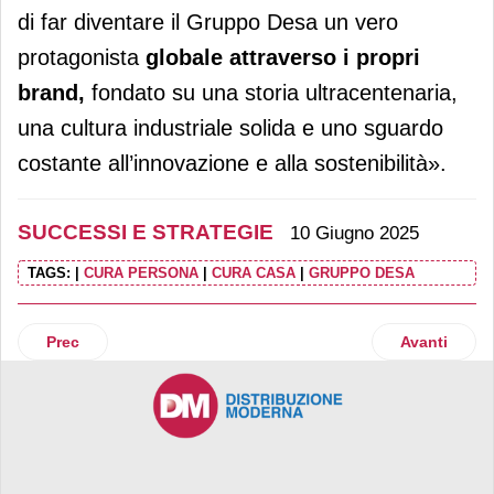
di far diventare il Gruppo Desa un vero
protagonista
globale attraverso i propri
brand,
fondato su una storia ultracentenaria,
una cultura industriale solida e uno sguardo
costante all’innovazione e alla sostenibilità».
SUCCESSI E STRATEGIE
10 Giugno 2025
TAGS:
|
CURA PERSONA
|
CURA CASA
|
GRUPPO DESA
Articolo precedente: Vičiūnai investe in uno stabilimento p
Articolo suc
Prec
Avanti