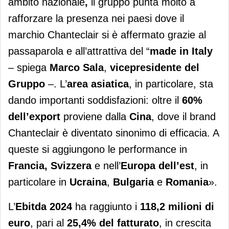
ambito nazionale
,
il gruppo punta molto a
rafforzare la presenza nei paesi dove il
marchio Chanteclair si è affermato grazie al
passaparola e all’attrattiva del “
made in Italy
– spiega
Marco Sala
,
vicepresidente del
Gruppo
–. L’
area asiatica
, in particolare, sta
dando importanti soddisfazioni: oltre il
60%
dell’export
proviene dalla
Cina
, dove il brand
Chanteclair è diventato sinonimo di efficacia. A
queste si aggiungono le performance in
Francia, Svizzera
e nell’
Europa dell’est
, in
particolare in
Ucraina
,
Bulgaria
e
Romania
».
L’
Ebitda 2024
ha raggiunto i
118,2 milioni di
euro
, pari al
25,4% del fatturato
, in crescita