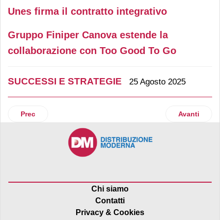
Unes firma il contratto integrativo
Gruppo Finiper Canova estende la
collaborazione con Too Good To Go
SUCCESSI E STRATEGIE
25 Agosto 2025
Articolo precedente: Lidl investe 90 milioni su rete e logisti
Articolo suc
Prec
Avanti
Chi siamo
Contatti
Privacy & Cookies