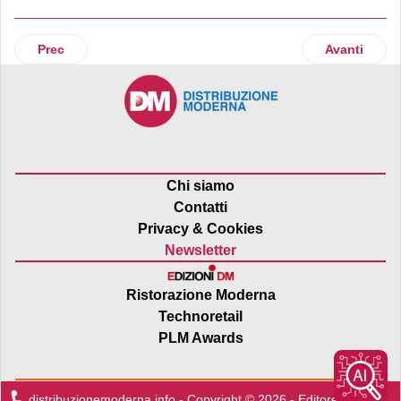
Articolo precedente: Smartphone, PC o tablet: qual è il migl
Articolo suc
Prec
Avanti
Chi siamo
Contatti
Privacy & Cookies
Newsletter
Ristorazione Moderna
Technoretail
PLM Awards
distribuzionemoderna.info - Copyright © 2026 - Editore:
Edra