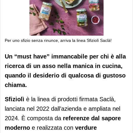
Per uno sfizio senza rinunce, arriva la linea Sfiziolì Saclà!
Per uno sfizio senza rinunce, arriva la
Un “must have” immancabile per chi è alla
linea Sfiziolì Saclà!
ricerca di un asso nella manica in cucina,
quando il desiderio di qualcosa di gustoso
chiama.
Sfiziolì
è la linea di prodotti firmata Saclà,
lanciata nel 2022 dall’azienda e ampliata nel
2024. È composta da
referenze dal sapore
moderno
e realizzata con
verdure