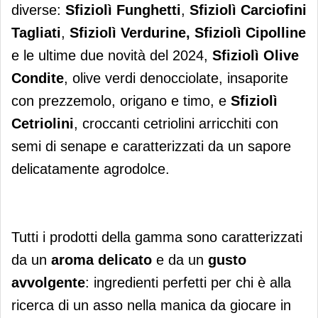
diverse:
Sfiziolì Funghetti
,
Sfiziolì Carciofini
Tagliati
,
Sfiziolì Verdurine, Sfiziolì Cipolline
e le ultime due novità del 2024,
Sfiziolì Olive
Condite
, olive verdi denocciolate, insaporite
con prezzemolo, origano e timo, e
Sfiziolì
Cetriolini
, croccanti cetriolini arricchiti con
semi di senape e caratterizzati da un sapore
delicatamente agrodolce.
Tutti i prodotti della gamma sono caratterizzati
da un
aroma delicato
e da un
gusto
avvolgente
: ingredienti perfetti per chi è alla
ricerca di un asso nella manica da giocare in