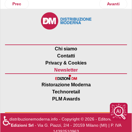
Articolo precedente: Per uno sfizio senza rinunce, arriva la l
Articolo suc
Prec
Avanti
Chi siamo
Contatti
Privacy & Cookies
Newsletter
Ristorazione Moderna
Technoretail
PLM Awards
♿
distribuzionemoderna.info - Copyright © 2026 - Editore:
Edra
Edizioni Srl
- Via G. Piazzi, 2/4 - 20159 Milano (MI) | P. IVA
14392510963