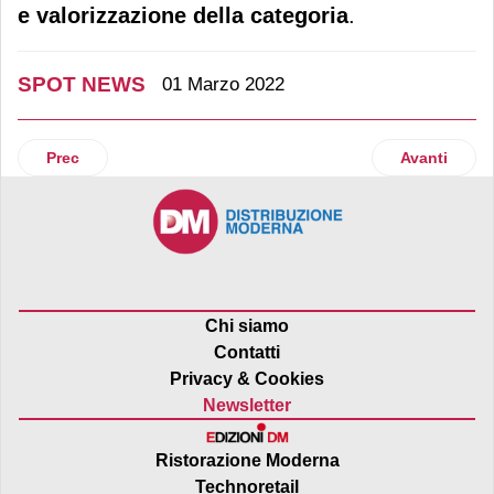
e valorizzazione della categoria
.
SPOT NEWS
01 Marzo 2022
Articolo precedente: Alimenta presenta il suo corporate br
Articolo suc
Prec
Avanti
Chi siamo
Contatti
Privacy & Cookies
Newsletter
Ristorazione Moderna
Technoretail