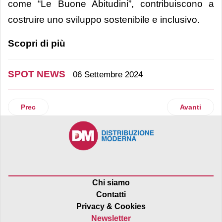
come “Le Buone Abitudini”, contribuiscono a
costruire uno sviluppo sostenibile e inclusivo.
Scopri di più
SPOT NEWS
06 Settembre 2024
Articolo precedente: Oropan: Forte primo pane al mondo da fi
Articolo succ
Prec
Avanti
Chi siamo
Contatti
Privacy & Cookies
Newsletter