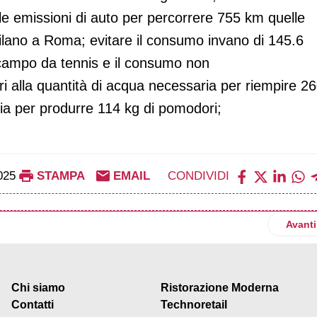
lle emissioni di auto per percorrere 755 km quelle
lano a Roma; evitare il consumo invano di 145.6
n campo da tennis e il consumo non
ari alla quantità di acqua necessaria per riempire 2
ia per produrre 114 kg di pomodori;
025
STAMPA
EMAIL
CONDIVIDI
acchi alimentari alla Croce Rossa Italiana
Artico
Avanti
Chi siamo
Ristorazione Moderna
Contatti
Technoretail