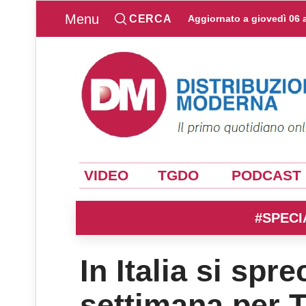
Menu
CERCA
Aggiornato a
giovedì 06 
VIDEO
TGDO
PODCAST
#SPECI
In Italia si spr
settimana per 