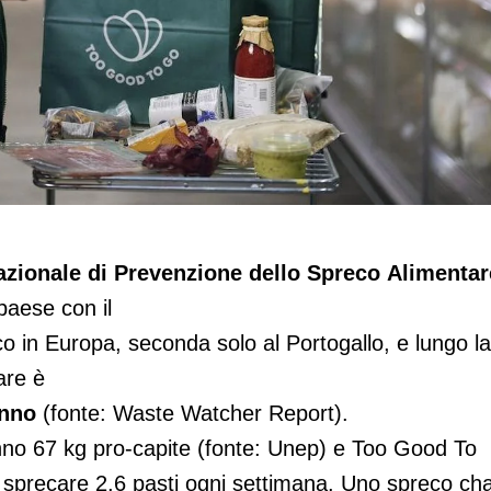
sti ogni settimana per Too Good To Go
azionale di Prevenzione dello Spreco Alimentar
 paese con il
 in Europa, seconda solo al Portogallo, e lungo la
are è
anno
(fonte: Waste Watcher Report).
anno 67 kg pro-capite (fonte: Unep)
e Too Good To
a sprecare 2,6 pasti ogni settimana. Uno spreco ch