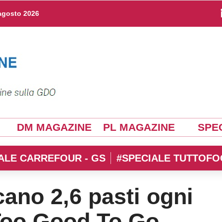
agosto 2026
DM MAGAZINE
PL MAGAZINE
SPEC
ALE CARREFOUR - GS
#SPECIALE TUTTOFO
ecano 2,6 pasti ogni
Too Good To Go