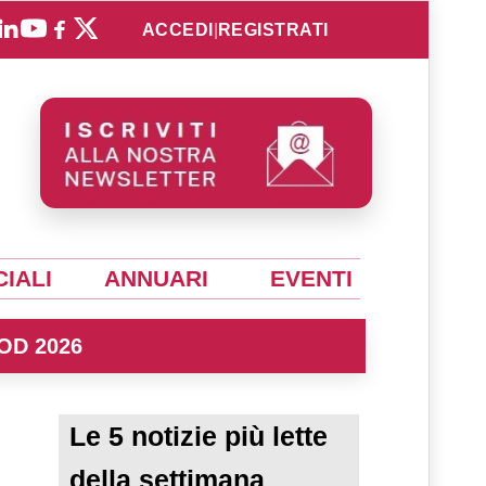
ACCEDI
|
REGISTRATI
IALI
ANNUARI
EVENTI
OD 2026
Le 5 notizie più lette
della settimana