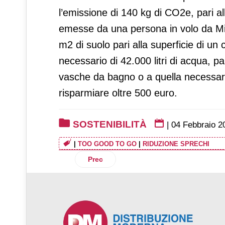
l’emissione di 140 kg di CO2e, pari a
emesse da una persona in volo da Mi
m2 di suolo pari alla superficie di u
necessario di 42.000 litri di acqua, p
vasche da bagno o a quella necessar
risparmiare oltre 500 euro.
SOSTENIBILITÀ
|
04 Febbraio 2
|
TOO GOOD TO GO
|
RIDUZIONE SPRECHI
Articolo precedente: Eridania dona 198 p
Prec