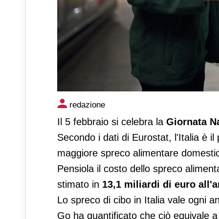
In Italia si sprecano 2,6 pa
redazione
Il 5 febbraio si celebra la
Giornata N
Secondo i dati di Eurostat, l'Italia è il
maggiore spreco alimentare domestico
Pensiola il costo dello spreco aliment
stimato in
13,1 miliardi di euro all'
Lo spreco di cibo in Italia vale ogni 
Go ha quantificato che ciò equivale 