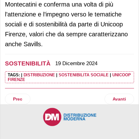
Montecatini e conferma una volta di più
l’attenzione e l’impegno verso le tematiche
sociali e di sostenibilità da parte di Unicoop
Firenze, valori che da sempre caratterizzano
anche Savills.
SOSTENIBILITÀ
19 Dicembre 2024
TAGS:
|
DISTRIBUZIONE
|
SOSTENIBILITA SOCIALE
|
UNICOOP
FIRENZE
Articolo precedente: Spreafico presenta il terzo Bilancio di 
Articolo suc
Prec
Avanti