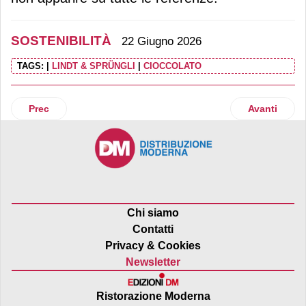
SOSTENIBILITÀ
22 Giugno 2026
TAGS:
|
LINDT & SPRÜNGLI
|
CIOCCOLATO
Articolo precedente: Penny lancia l’edizione 2026 della Pen
Articolo suc
Prec
Avanti
Chi siamo
Contatti
Privacy & Cookies
Newsletter
Ristorazione Moderna